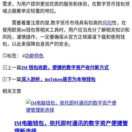
需求，为用户提供更加优质的服务和体验，在数字货币钱包领
域占据着举足轻重的地位。
需要着重注意的是,数字货币市场具有较高的
风险
性，在
使用欧易im钱包等相关工具时，用户应当充分了解相关知识和
风险，谨慎操作，一定要确保从官方正规渠道下载和使用钱
包，以此来保障自身资产的安全。
标签：
#
功能特色
上一篇
IM 钱包收款，便捷的数字资产收付新方式
下一篇
深入剖析，imToken是否为本地钱包
相关文章
IM电脑钱包，依托即时通讯的数字资产便捷管
理新选择