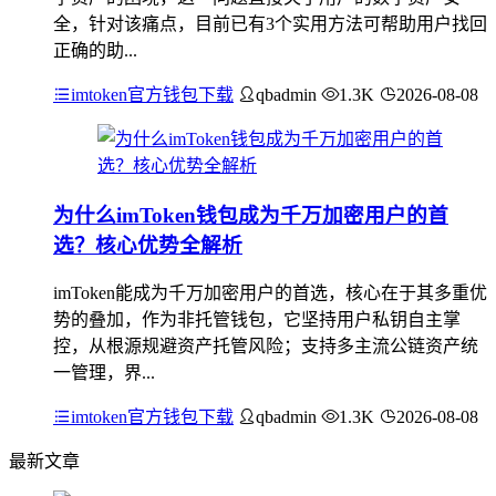
全，针对该痛点，目前已有3个实用方法可帮助用户找回
正确的助...
imtoken官方钱包下载
qbadmin
1.3K
2026-08-08
为什么imToken钱包成为千万加密用户的首
选？核心优势全解析
imToken能成为千万加密用户的首选，核心在于其多重优
势的叠加，作为非托管钱包，它坚持用户私钥自主掌
控，从根源规避资产托管风险；支持多主流公链资产统
一管理，界...
imtoken官方钱包下载
qbadmin
1.3K
2026-08-08
最新文章