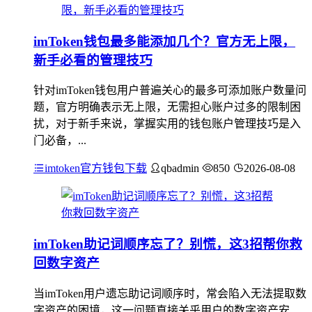
imToken钱包最多能添加几个？官方无上限，
新手必看的管理技巧
针对imToken钱包用户普遍关心的最多可添加账户数量问
题，官方明确表示无上限，无需担心账户过多的限制困
扰，对于新手来说，掌握实用的钱包账户管理技巧是入
门必备，...
imtoken官方钱包下载
qbadmin
850
2026-08-08
imToken助记词顺序忘了？别慌，这3招帮你救
回数字资产
当imToken用户遗忘助记词顺序时，常会陷入无法提取数
字资产的困境，这一问题直接关乎用户的数字资产安