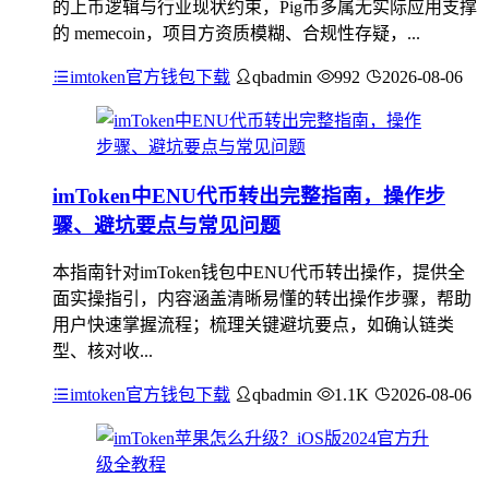
的上币逻辑与行业现状约束，Pig币多属无实际应用支撑
的 memecoin，项目方资质模糊、合规性存疑，...
imtoken官方钱包下载
qbadmin
992
2026-08-06
imToken中ENU代币转出完整指南，操作步
骤、避坑要点与常见问题
本指南针对imToken钱包中ENU代币转出操作，提供全
面实操指引，内容涵盖清晰易懂的转出操作步骤，帮助
用户快速掌握流程；梳理关键避坑要点，如确认链类
型、核对收...
imtoken官方钱包下载
qbadmin
1.1K
2026-08-06