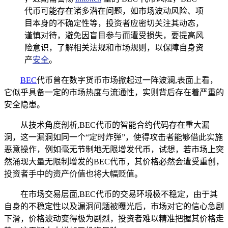
代币可能存在诸多潜在问题，如市场波动风险、项
目本身的不确定性等，投资者应密切关注其动态，
谨慎对待，避免因盲目参与而遭受损失，要提高风
险意识，了解相关法规和市场规则，以保障自身资
产
安全
。
BEC
代币曾在数字货币市场掀起过一阵波澜,表面上看，
它似乎具备一定的市场热度与流通性，实则背后存在着严重的
安全隐患。
从技术角度剖析,BEC代币的智能合约代码存在重大漏
洞，这一漏洞如同一个“定时炸弹”，使得攻击者能够借此实施
恶意操作，例如毫无节制地无限增发代币，试想，若市场上突
然涌现大量无限制增发的BEC代币，其价格必然会遭受重创，
投资者手中的资产价值也将大幅贬值。
在市场交易层面,BEC代币的交易环境极不稳定，由于其
自身的不稳定性以及漏洞问题被曝光后，市场对它的信心急剧
下滑，价格波动变得极为剧烈，投资者难以精准把握其价格走