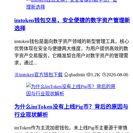
imtoken钱包交易，安全便捷的数字资产管理新
选择
imtoken钱包是面向数字资产领域的新型管理工具，核心
优势体现在安全与便捷两大维度，为用户提供高效的数
字资产交易服务，它精准契合用户对数字资产的管理需
求，通过...
imtoken官方钱包下载
qbadmin
1.2K
2026-08-06
为什么imToken没有上线Pig币？背后的原因与
行业现状解析
imToken作为主流加密钱包，未上线Pig币主要源于审慎