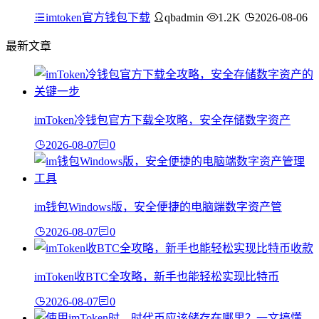
imtoken官方钱包下载
qbadmin
1.2K
2026-08-06
最新文章
imToken冷钱包官方下载全攻略，安全存储数字资产
2026-08-07
0
im钱包Windows版，安全便捷的电脑端数字资产管
2026-08-07
0
imToken收BTC全攻略，新手也能轻松实现比特币
2026-08-07
0