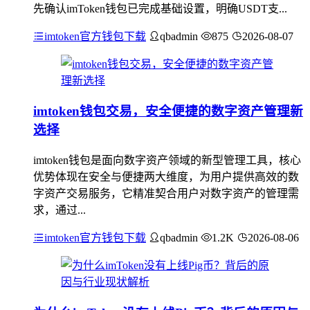
先确认imToken钱包已完成基础设置，明确USDT支...
imtoken官方钱包下载
qbadmin
875
2026-08-07
imtoken钱包交易，安全便捷的数字资产管理新
选择
imtoken钱包是面向数字资产领域的新型管理工具，核心
优势体现在安全与便捷两大维度，为用户提供高效的数
字资产交易服务，它精准契合用户对数字资产的管理需
求，通过...
imtoken官方钱包下载
qbadmin
1.2K
2026-08-06