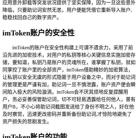
应用意外卸载等突发状况提供了坚实保障，因为一旦这些意外
降临，只要助记词安然无恙，用户便能凭借它重新导入账户,
稳稳找回自己的数字资产。
imToken账户的安全性
imToken的账户在安全性构建上可谓不遗余力，采用了前
沿先进的加密技术，对用户的私钥等核心关键信息实施加密存
储，要知道，私钥乃是账户的灵魂所在，谁掌握了私钥，就如
同掌控了账户里的全部资产，imToken借助精妙的加密算法，
让私钥以安全无虞的形式隐匿于用户设备之中，而对于助记词
的管理更是严谨有加，助记词一旦不慎泄露，账户资产便会瞬
间陷入极大的风险漩涡，imToken会不厌其烦地反复提醒用
户，务必妥善保管助记词，切不可轻易透露给任何他人，曾有
用户B，不小心将助记词截图发送给了身份不明之人，好在他
及时察觉，迅速更改密码并重新备份助记词,才惊险地避免了
资产损失的悲剧发生。
imToken账户的功能