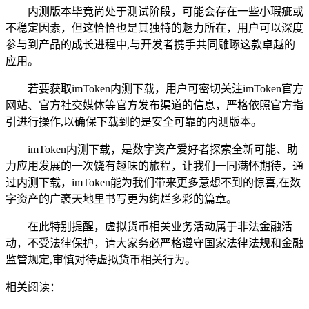
内测版本毕竟尚处于测试阶段，可能会存在一些小瑕疵或
不稳定因素，但这恰恰也是其独特的魅力所在，用户可以深度
参与到产品的成长进程中,与开发者携手共同雕琢这款卓越的
应用。
若要获取imToken内测下载，用户可密切关注imToken官方
网站、官方社交媒体等官方发布渠道的信息，严格依照官方指
引进行操作,以确保下载到的是安全可靠的内测版本。
imToken内测下载，是数字资产爱好者探索全新可能、助
力应用发展的一次饶有趣味的旅程，让我们一同满怀期待，通
过内测下载，imToken能为我们带来更多意想不到的惊喜,在数
字资产的广袤天地里书写更为绚烂多彩的篇章。
在此特别提醒，虚拟货币相关业务活动属于非法金融活
动，不受法律保护，请大家务必严格遵守国家法律法规和金融
监管规定,审慎对待虚拟货币相关行为。
相关阅读：