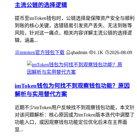
主流公链的选择逻辑
提币至imToken钱包时，公链选择是保障资产安全与顺利
到账的核心关键，选错链易引发资产丢失、无法到账等
风险，针对这一痛点，相关内容详解主流公链的选择逻
辑，涵盖...
imtoken官方钱包下载
qbadmin
1.1K
2026-08-09
imToken钱包为何找不到观察钱包功能？原因
解析与实用替代方案
近期不少imToken用户反映找不到观察钱包功能，本文针
对该问题解析：核心原因或为imToken版本迭代中调整了
功能入口，或因观察钱包功能定位优化后未在主界面
显...