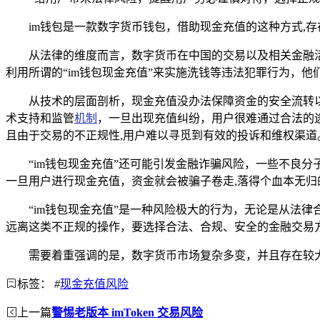
im钱包是一款数字货币钱包，借助现金充值的这种方式,
从法律的维度而言，数字货币在中国的交易以及相关金融
利用所谓的“im钱包现金充值”来实施洗钱等违法犯罪行为，
从技术的层面剖析，现金充值没办法保障资金的安全流转
术支持和监管
机制
，一旦出现充值纠纷，用户很难通过合法的
且由于交易的不正规性,用户难以寻觅到有效的投诉和维权渠道
“im钱包现金充值”还可能引发金融诈骗风险，一些不良
一旦用户进行现金充值，资金就会被骗子卷走,落得个血本无归
“im钱包现金充值”是一种风险极大的行为，无论是从法
远离这类不正规的操作，要选择合法、合规、安全的金融交易
需要着重强调的是，数字货币市场复杂多变，并且存在较
标签：
#
现金充值风险
上一篇
警惕老版本 imToken 交易风险