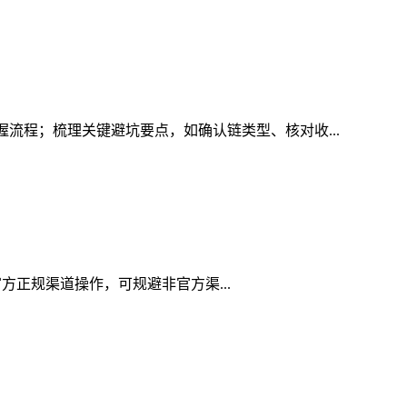
握流程；梳理关键避坑要点，如确认链类型、核对收...
用官方正规渠道操作，可规避非官方渠...