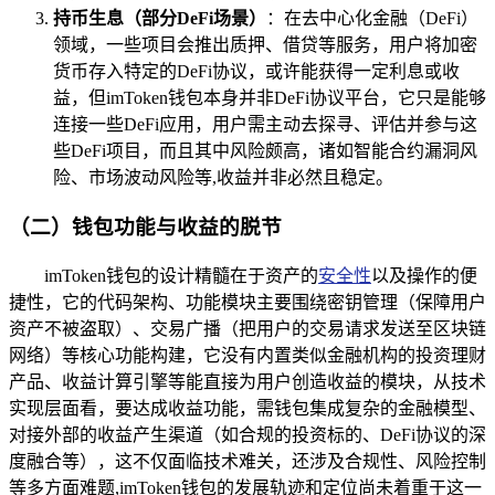
持币生息（部分DeFi场景）
：在去中心化金融（DeFi）
领域，一些项目会推出质押、借贷等服务，用户将加密
货币存入特定的DeFi协议，或许能获得一定利息或收
益，但imToken钱包本身并非DeFi协议平台，它只是能够
连接一些DeFi应用，用户需主动去探寻、评估并参与这
些DeFi项目，而且其中风险颇高，诸如智能合约漏洞风
险、市场波动风险等,收益并非必然且稳定。
（二）钱包功能与收益的脱节
imToken钱包的设计精髓在于资产的
安全性
以及操作的便
捷性，它的代码架构、功能模块主要围绕密钥管理（保障用户
资产不被盗取）、交易广播（把用户的交易请求发送至区块链
网络）等核心功能构建，它没有内置类似金融机构的投资理财
产品、收益计算引擎等能直接为用户创造收益的模块，从技术
实现层面看，要达成收益功能，需钱包集成复杂的金融模型、
对接外部的收益产生渠道（如合规的投资标的、DeFi协议的深
度融合等），这不仅面临技术难关，还涉及合规性、风险控制
等多方面难题,imToken钱包的发展轨迹和定位尚未着重于这一