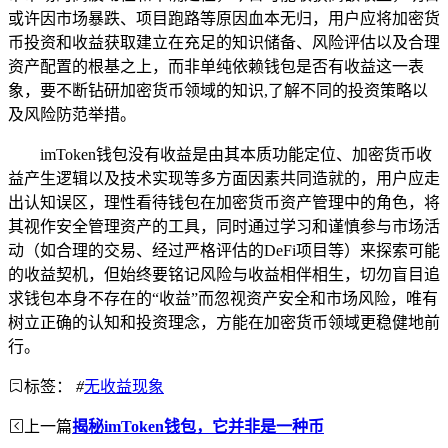
或许因市场暴跌、项目跑路等原因血本无归，用户应将加密货
币投资和收益获取建立在充足的知识储备、风险评估以及合理
资产配置的根基之上，而非单纯依赖钱包是否有收益这一表
象，要不断钻研加密货币领域的知识,了解不同的投资策略以
及风险防范举措。
imToken钱包没有收益是由其本质功能定位、加密货币收
益产生逻辑以及技术实现等多方面因素共同造就的，用户应走
出认知误区，理性看待钱包在加密货币资产管理中的角色，将
其视作安全管理资产的工具，同时通过学习和谨慎参与市场活
动（如合理的交易、经过严格评估的DeFi项目等）来探索可能
的收益契机，但始终要铭记风险与收益相伴相生，切勿盲目追
求钱包本身不存在的“收益”而忽视资产安全和市场风险，唯有
树立正确的认知和投资理念，方能在加密货币领域更稳健地前
行。
标签：
#
无收益现象
上一篇
揭秘imToken钱包，它并非是一种币