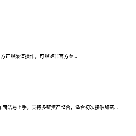
用官方正规渠道操作，可规避非官方渠...
作简洁易上手，支持多链资产整合，适合初次接触加密...