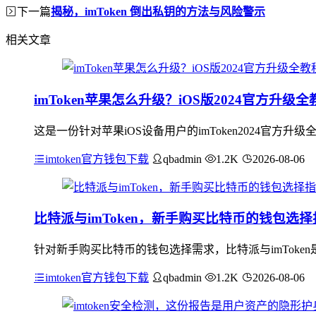
下一篇
揭秘，imToken 倒出私钥的方法与风险警示
相关文章
imToken苹果怎么升级？iOS版2024官方升级全
这是一份针对苹果iOS设备用户的imToken2024官方升
imtoken官方钱包下载
qbadmin
1.2K
2026-08-06
比特派与imToken，新手购买比特币的钱包选择
针对新手购买比特币的钱包选择需求，比特派与imTok
imtoken官方钱包下载
qbadmin
1.2K
2026-08-06