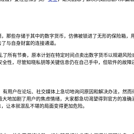
问的难题，那些存储于其中的数字货币，仿佛被锁进了无形的保险箱
失去了与自身财富的连接通道。
彻底打乱了所有节奏，原本计划在特定时间点卖出数字货币以规避
安全性，尽管知晓私钥等关键信息仍在自己手中，但软件的故障
意流传，有用户在论坛、社交媒体上急切地询问原因和解决办法，
极大地加剧了用户的焦虑情绪，大家都急切渴望得到官方的准确
信息，让本就混乱不堪的局面变得更加危险。