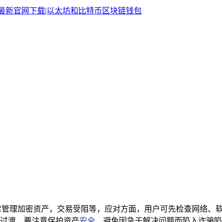
常管理加密资产，交易受阻等，应对方面，用户可先检查网络、软件版
过渡，要注意保护资产
安全
，避免因急于解决问题而陷入诈骗陷