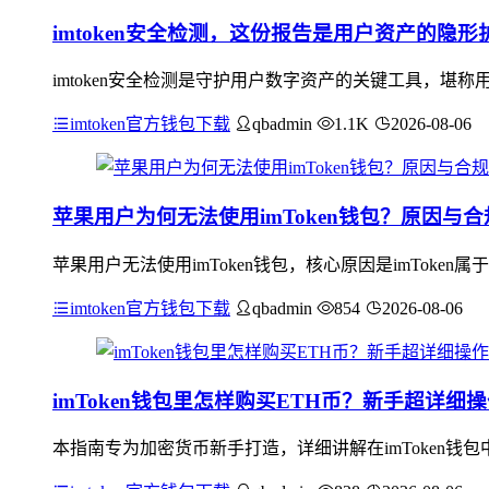
imtoken安全检测，这份报告是用户资产的隐形
imtoken安全检测是守护用户数字资产的关键工具，
imtoken官方钱包下载
qbadmin
1.1K
2026-08-06
苹果用户为何无法使用imToken钱包？原因与
苹果用户无法使用imToken钱包，核心原因是imToken
imtoken官方钱包下载
qbadmin
854
2026-08-06
imToken钱包里怎样购买ETH币？新手超详细
本指南专为加密货币新手打造，详细讲解在imToken钱