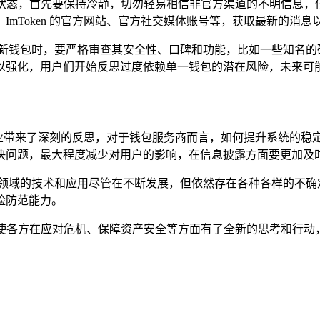
于被动状态，首先要保持冷静，切勿轻易相信非官方渠道的不明信
mToken 的官方网站、官方社交媒体账号等，获取最新的消
选新钱包时，要严格审查其安全性、口碑和功能，比如一些知名的
以强化，用户们开始反思过度依赖单一钱包的潜在风险，未来可
钱包行业带来了深刻的反思，对于钱包服务商而言，如何提升系统的
决问题，最大程度减少对用户的影响，在信息披露方面要更加及
领域的技术和应用尽管在不断发展，但依然存在各种各样的不确定
险防范能力。
但也促使各方在应对危机、保障资产安全等方面有了全新的思考和