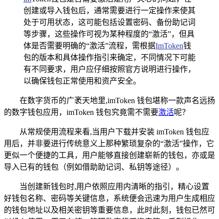
创建或导入钱包后，通常需要进行一定操作来使其
处于可用状态，这可能包括设置密码、备份助记词
等步骤，这些操作可视为某种程度的“激活”，但具
体是否需要明确的“激活”流程，需根据
ImToken
钱
包的版本和具体操作指引来确定，不同情况下可能
有不同要求，用户应仔细按照官方说明进行操作，
以确保钱包正常使用和资产安全。
在数字货币的广袤天地里,imToken 钱包堪称一款声名远扬
的数字钱包应用，imToken 钱包究竟需不需要
激活
呢？
从常规使用流程来看,当用户下载并安装 imToken 钱包应
用后，并非要进行传统意义上那种繁琐复杂的“激活”操作，它
更似一个便捷的工具，用户能够直接创建崭新的钱包，亦或是
导入已有的钱包（例如借助助记词、私钥等途径）。
当创建新钱包时,用户依照应用内清晰的指引，精心设置
好钱包名称、密码等关键信息，系统便会迅速为用户生成相应
的钱包地址以及相关密钥等重要信息，此时此刻，钱包已然可