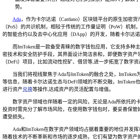
势。
Ada
，作为卡尔达诺（Cardano）区块链平台的原生加
（PoS）的共识机制，相较于传统的工作量证明（PoW）机
的智能合约以及去中心化应用（DApp）的开发，随着卡尔达
而ImToken是一款备受青睐的数字钱包应用，它支持多
密技术和安全防护手段，其界面设计简洁亲和，即便数字资产领
（DeFi）项目，比如流动性挖矿、借贷等,进一步拓宽了数字
当我们将视线聚焦于Ada与ImToken的融合之处，ImTo
等信息，随着卡尔达诺生态与DeFi领域的不断交融，ImToken
进行资产
兑换
等操作,达成资产的灵活配置与增值。
数字资产领域也伴随着一定的风险，无论是Ada所依托的卡
投资时需充分了解市场风险，在使用数字钱包时，要妥善保管好
遭受损失。
Ada和ImToken在数字资产领域均占据着重要的地位并发
随着技术的不断革新和市场的逐步成熟，它们有望为数字资产