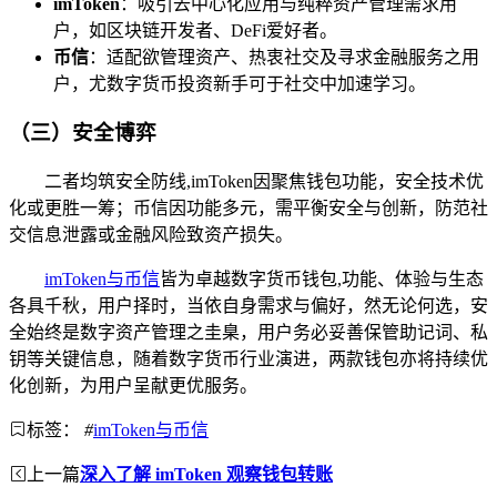
imToken
：吸引去中心化应用与纯粹资产管理需求用
户，如区块链开发者、DeFi爱好者。
币信
：适配欲管理资产、热衷社交及寻求金融服务之用
户，尤数字货币投资新手可于社交中加速学习。
（三）安全博弈
二者均筑安全防线,imToken因聚焦钱包功能，安全技术优
化或更胜一筹；币信因功能多元，需平衡安全与创新，防范社
交信息泄露或金融风险致资产损失。
imToken与币信
皆为卓越数字货币钱包,功能、体验与生态
各具千秋，用户择时，当依自身需求与偏好，然无论何选，安
全始终是数字资产管理之圭臬，用户务必妥善保管助记词、私
钥等关键信息，随着数字货币行业演进，两款钱包亦将持续优
化创新，为用户呈献更优服务。
标签：
#
imToken与币信
上一篇
深入了解 imToken 观察钱包转账