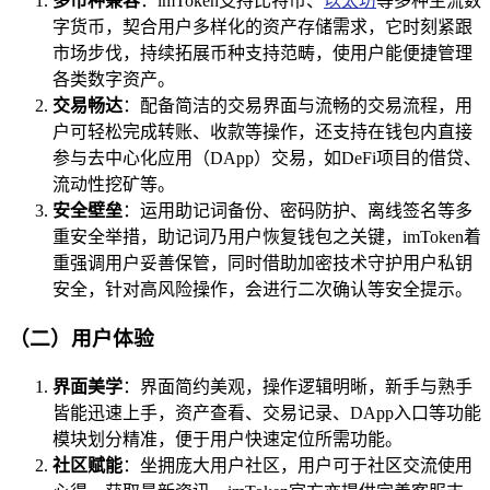
多币种兼容
：imToken支持比特币、
以太坊
等多种主流数
字货币，契合用户多样化的资产存储需求，它时刻紧跟
市场步伐，持续拓展币种支持范畴，使用户能便捷管理
各类数字资产。
交易畅达
：配备简洁的交易界面与流畅的交易流程，用
户可轻松完成转账、收款等操作，还支持在钱包内直接
参与去中心化应用（DApp）交易，如DeFi项目的借贷、
流动性挖矿等。
安全壁垒
：运用助记词备份、密码防护、离线签名等多
重安全举措，助记词乃用户恢复钱包之关键，imToken着
重强调用户妥善保管，同时借助加密技术守护用户私钥
安全，针对高风险操作，会进行二次确认等安全提示。
（二）用户体验
界面美学
：界面简约美观，操作逻辑明晰，新手与熟手
皆能迅速上手，资产查看、交易记录、DApp入口等功能
模块划分精准，便于用户快速定位所需功能。
社区赋能
：坐拥庞大用户社区，用户可于社区交流使用