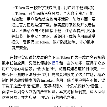
imToken 是一款数字钱包应用，用户若下载到假的
imToken，可能面临诸多风险，个人数字资产可能
被盗取，用户隐私信息也可能泄露，防范方面，要
通过官方正规渠道下载，核实应用来源及开发者信
息，不随意点击不明链接下载，注意查看应用权限
等细节，提高安全意识，避免因下载假应用而遭受
损失，警惕假 imToken，做好防范措施，守护数字
资产安全。
在数字货币蓬勃发展的当下,imToken 作为一款声名远扬的
数字钱包应用，凭借其便捷的
操作
和丰富的功能，赢得了众多
用户的倾心与信赖。“树大招风”，随着其知名度如日中天，一
些心怀叵测的不法分子也将目光贪婪地投向了这片市场，精心
制作并大肆传播虚假的 imToken 应用，倘若用户稍有不慎，误
下载了这些“李鬼”应用，无疑将踏入一个危机四伏的“雷区”，
面临一系列令人咋舌的严重风险，本文将抽丝剥茧，深入探讨
这些风险，并为您呈上切实可行的防范之策。