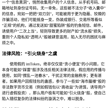
一个“信息黑洞”，悄然收集用户的个人信息，从手机号码、邮
箱地址到身份证号码，无一幸免，这些被不法分子“收入囊中”
的信息，宛如一把把“双刃剑”，可能被用于更为隐蔽、狡猾的
诈骗活动，他们可能摇身一变，伪装成银行、交易所等看似
“正规”的机构，通过发送如“甜蜜陷阱”般的钓鱼短信、邮件，
诱使用户“二次上当”，轻则导致更多的财产如“流水般”损失，
重则个人隐私如“透明人”般被肆意滥用，陷入无尽的困扰与麻
烦之中。
法律风险：“引火烧身”之虞
使用假的 imToken，绝非仅仅是“贪小便宜”的小问题，它
本身可能如“踩雷”般涉及违反相关法律法规，假应用的传播与
使用，如同“搅乱一池春水”，干扰正常的金融秩序；更有甚
者，如果用户因假钱包的蛊惑，参与了一些如“海市蜃楼”般的
非法数字货币交易（例如假钱包以“高收益”为诱饵，诱导用户
进行虚假投资），那么用户极有可能如“引火烧身”般，使自己
陷入错综复杂的法律纠纷的漩涡之中，难以脱身。