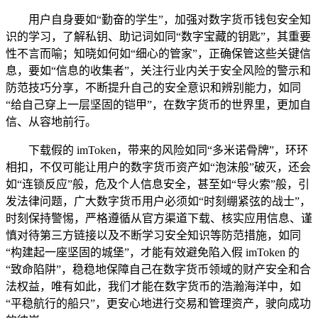
用户自身要如“勤奋的学生”，加强对数字货币钱包安全知
识的学习，了解私钥、助记词如同“数字宝藏的钥匙”，其重要
性不言而喻；知晓如何如“细心的管家”，正确保管这些关键信
息，要如“信息的收集者”，关注行业内关于安全风险的警示和
防范技巧分享，不断提升自己的安全意识和辨别能力，如同
“给自己穿上一层坚固的铠甲”，在数字货币的世界里，更加自
信、从容地前行。
下载假的 imToken，带来的风险如同“多米诺骨牌”，环环
相扣，不仅可能让用户的数字货币资产如“泡沫般”破灭，还会
如“连锁反应”般，危及个人信息安全，甚至如“导火索”般，引
发法律问题，广大数字货币用户必须如“时刻绷紧弦的战士”，
时刻保持警惕，严格遵循从官方渠道下载、核实应用信息、谨
慎对待第三方链接以及不断学习安全知识等防范措施，如同
“构建起一座坚固的城堡”，才能有效避免陷入假 imToken 的
“致命陷阱”，稳稳地保障自己在数字货币领域的财产安全和合
法权益，唯有如此，我们才能在数字货币的浩瀚海洋中，如
“平稳航行的船只”，更安心地进行交易和管理资产，驶向成功