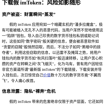
下载假 imToken：风险如影随形
资产被盗：财富瞬间“蒸发”
假的 imToken 应用宛如一个暗藏玄机的“潘多拉魔盒”，极
有可能被植入无孔不入的恶意代码，当用户浑然不觉地使用这
一“陷阱”钱包，导入自己珍贵的数字货币钱包私钥或助记词
时，这些如同“数字密码”般关键的信息，便会被恶意软件如
“贪婪的窃贼”般悄然窃取，而后，不法分子如同“黑暗中的掠
夺者”，利用这些窃取的信息，以迅雷不及掩耳之势，将用户
钱包内的数字货币如“秋风扫落叶”般迅速转移，让用户苦心积
攒的资产在转瞬之间“灰飞烟灭”，化为乌有，曾有用户因轻信
非官方渠道所谓“最新版 imToken”的下载链接，下载安装并导
入钱包后，次日惊觉自己
价值
数十万元的数字货币竟“不翼而
飞”，令人痛心疾首。
信息泄露：隐私“裸奔”危机
假的 imToken 带来的危害绝非仅限于资产层面，它还如同