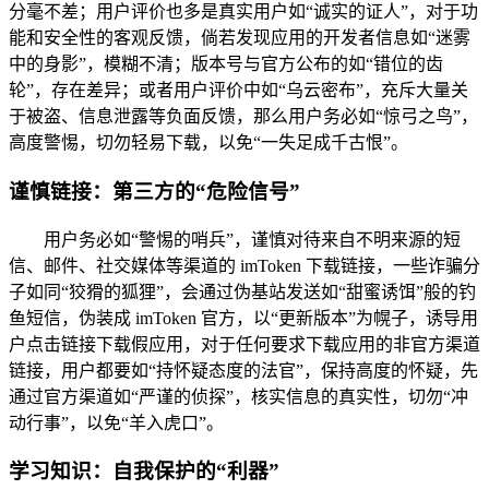
分毫不差；用户评价也多是真实用户如“诚实的证人”，对于功
能和安全性的客观反馈，倘若发现应用的开发者信息如“迷雾
中的身影”，模糊不清；版本号与官方公布的如“错位的齿
轮”，存在差异；或者用户评价中如“乌云密布”，充斥大量关
于被盗、信息泄露等负面反馈，那么用户务必如“惊弓之鸟”，
高度警惕，切勿轻易下载，以免“一失足成千古恨”。
谨慎链接：第三方的“危险信号”
用户务必如“警惕的哨兵”，谨慎对待来自不明来源的短
信、邮件、社交媒体等渠道的 imToken 下载链接，一些诈骗分
子如同“狡猾的狐狸”，会通过伪基站发送如“甜蜜诱饵”般的钓
鱼短信，伪装成 imToken 官方，以“更新版本”为幌子，诱导用
户点击链接下载假应用，对于任何要求下载应用的非官方渠道
链接，用户都要如“持怀疑态度的法官”，保持高度的怀疑，先
通过官方渠道如“严谨的侦探”，核实信息的真实性，切勿“冲
动行事”，以免“羊入虎口”。
学习知识：自我保护的“利器”