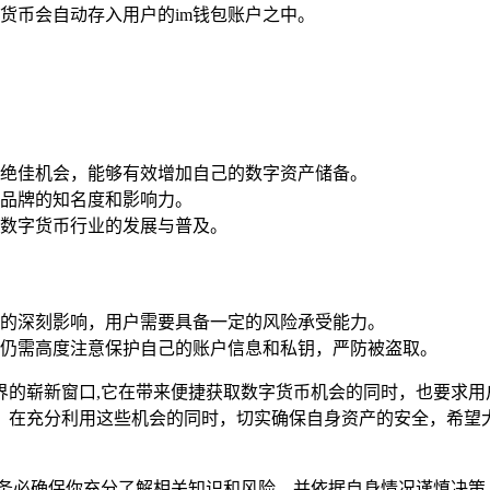
货币会自动存入用户的im钱包账户之中。
绝佳机会，能够有效增加自己的数字资产储备。
升品牌的知名度和影响力。
数字货币行业的发展与普及。
的深刻影响，用户需要具备一定的风险承受能力。
户仍需高度注意保护自己的账户信息和私钥，严防被盗取。
界的崭新窗口,它在带来便捷获取数字货币机会的同时，也要求
，在充分利用这些机会的同时，切实确保自身资产的安全，希望大
请务必确保你充分了解相关知识和风险，并依据自身情况谨慎决策