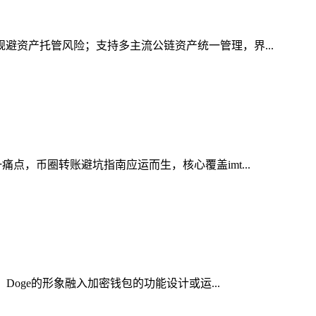
规避资产托管风险；支持多主流公链资产统一管理，界...
点，币圈转账避坑指南应运而生，核心覆盖imt...
Doge的形象融入加密钱包的功能设计或运...