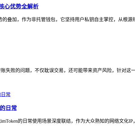
？核心优势全解析
重优势的叠加，作为非托管钱包，它坚持用户私钥自主掌控，从根源
到转账失败的问题，不仅耽误交易，还可能带来资产风险，针对这一痛
包的日常
mToken的日常使用场景深度联结，作为大众熟知的网络文化IP，