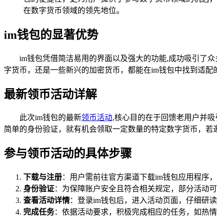
在数字货币领域的领先地位。
im钱包的显著优势
im钱包凭借简洁易用的界面以及强大的功能,成功吸引了
字货币，还是一些新兴的加密货币，都能在im钱包中找到适配
最新领币活动详解
此次im钱包的最新
领币活动
,核心目的在于回馈老用户并
简单的身份验证，就有机会领取一定数量的特定数字货币，若
参与领币活动的具体步骤
下载与注册
：用户需前往官方渠道下载im钱包应用程序
身份验证
：为保障账户安全且符合相关规定，部分活动可
查看活动详情
：登录im钱包后，进入活动页面，仔细研
完成任务
：依据活动要求，积极完成相应的任务，如热情