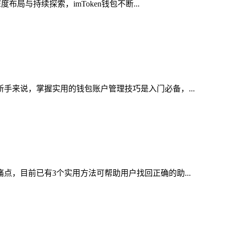
局与持续探索，imToken钱包不断...
新手来说，掌握实用的钱包账户管理技巧是入门必备，...
点，目前已有3个实用方法可帮助用户找回正确的助...