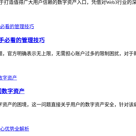
力于打造值得广大用户信赖的数字资产入口，凭借对Web3行业的深度布
新手必看的管理技巧
量问题，官方明确表示无上限，无需担心账户过多的限制困扰，对于
回数字资产
数字资产的困境，这一问题直接关乎用户的数字资产安全，针对该痛