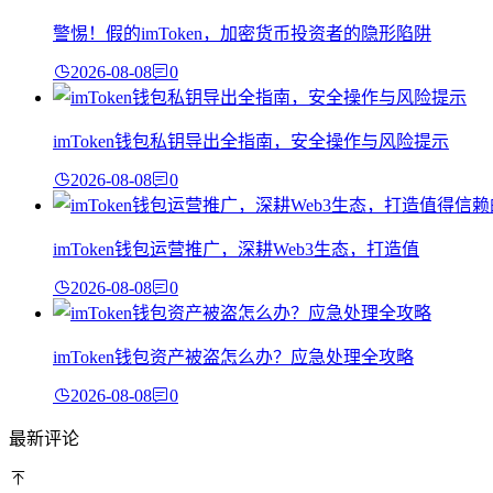
警惕！假的imToken，加密货币投资者的隐形陷阱
2026-08-08
0
imToken钱包私钥导出全指南，安全操作与风险提示
2026-08-08
0
imToken钱包运营推广，深耕Web3生态，打造值
2026-08-08
0
imToken钱包资产被盗怎么办？应急处理全攻略
2026-08-08
0
最新评论