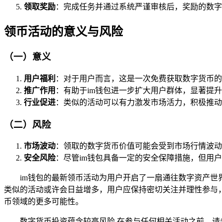
领取奖励
：完成任务并通过系统严谨审核后，奖励的数字
领币活动的意义与风险
（一）意义
用户福利
：对于用户而言，这是一次免费获取数字货币的
推广作用
：有助于im钱包进一步扩大用户群体，显著提
行业促进
：类似的活动可以有力激发市场活力，积极推动
（二）风险
市场波动
：领取的数字货币价值可能会受到市场行情波动
安全风险
：尽管im钱包具备一定的安全保障措施，但用
im钱包的最新领币活动为用户开启了一扇通往数字资产世
类似的活动或许会日益增多，用户应保持密切关注并理性参与
币领域的更多可能性。
数字货币投资蕴含较高风险,在参与任何相关活动之前，