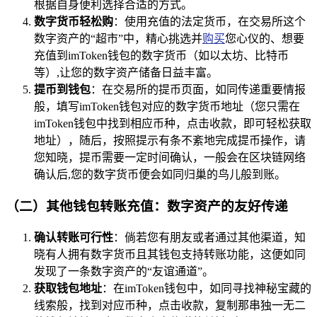
根据自身便利选择合适的方式。
数字货币轻松购
：使用充值的法定货币，在交易所这个
数字资产的“超市”中，精心挑选并
购买
您心仪的、想要
充值到imToken钱包的数字货币（如以太坊、比特币
等）,让您的数字资产储备日益丰富。
提币到钱包
：在交易所的提币页面，如同传递重要情报
般，填写imToken钱包对应的数字货币地址（您只需在
imToken钱包中找到相应币种，点击收款，即可轻松获取
地址），随后，按照提示有条不紊地完成提币操作，请
您知晓，提币需要一定时间确认，一般会在区块链网络
确认后,您的数字货币便会如同归巢的鸟儿般到账。
（二）其他钱包转账充值：数字资产的友好传递
确认转账可行性
：倘若您有朋友或者通过其他渠道，知
晓有人拥有数字货币且其钱包支持转账功能，这便如同
发现了一条数字资产的“友谊通道”。
获取钱包地址
：在imToken钱包中，如同寻找神秘宝藏的
线索般，找到对应币种，点击收款，复制那串独一无二