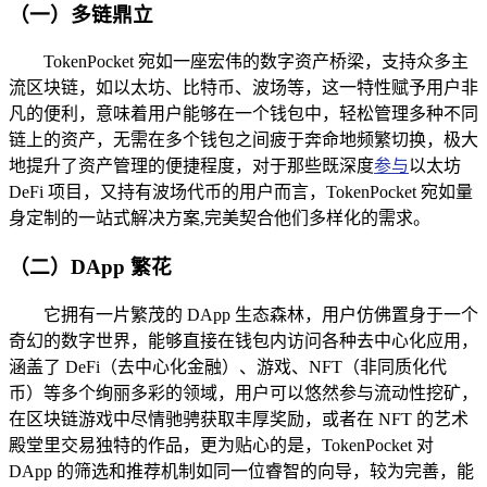
（一）多链鼎立
TokenPocket 宛如一座宏伟的数字资产桥梁，支持众多主
流区块链，如以太坊、比特币、波场等，这一特性赋予用户非
凡的便利，意味着用户能够在一个钱包中，轻松管理多种不同
链上的资产，无需在多个钱包之间疲于奔命地频繁切换，极大
地提升了资产管理的便捷程度，对于那些既深度
参与
以太坊
DeFi 项目，又持有波场代币的用户而言，TokenPocket 宛如量
身定制的一站式解决方案,完美契合他们多样化的需求。
（二）DApp 繁花
它拥有一片繁茂的 DApp 生态森林，用户仿佛置身于一个
奇幻的数字世界，能够直接在钱包内访问各种去中心化应用，
涵盖了 DeFi（去中心化金融）、游戏、NFT（非同质化代
币）等多个绚丽多彩的领域，用户可以悠然参与流动性挖矿，
在区块链游戏中尽情驰骋获取丰厚奖励，或者在 NFT 的艺术
殿堂里交易独特的作品，更为贴心的是，TokenPocket 对
DApp 的筛选和推荐机制如同一位睿智的向导，较为完善，能