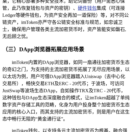
臬，它精心部署多种安全技术，助记词备份（用户需悉心保
管，此乃恢复钱包与资产的密钥）、
硬件钱包
集成（可连接
Ledger等硬件钱包，为资产安全再加一道保险）等，对不同公
链资产，imToken亦严守各公链安全标准与规范，如忠诚卫
士，确保用户管理各类主流加密货币时，资产皆能安如磐石,
无后顾之忧。
（三）DApp浏览器拓展应用场景
imToken内置的DApp浏览器，如同一扇通往加密货币生态
的奇幻之门，为支持的主流加密货币拓展了无尽应用场景，以
以太坊为例，用户可借DApp浏览器踏入Uniswap（去中心化
交易所），畅快交易ETH及ERC - 20代币；于波场，可访问
JustSwap等波场生态DApp，自如操作TRX及TRC - 20代币，
这种钱包与DApp生态深度融合的模式，让imToken超越了单纯
数字资产存储工具的范畴，化身为用户投身整个加密货币生态
应用的核心入口，而其支持的主流加密货币，则是用户在这生
态中畅行无阻的“黄金通行证”。
imToken钱包，以支持多元主流加密货币为根基，融合强