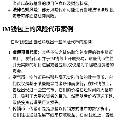
者难以获取精准的项目信息以及财务状况。
法律合规风险
：部分风险代币可能违背当地法律法规,投
资者可能面临法律风险。
IM钱包上的风险代币案例
在IM钱包里,曾经涌现出一些风险代币的案例：
虚假项目代币
：某些不法之徒借助创建虚假的数字货币
项目，发行代币并于IM钱包上开展交易，这些代币往往
并无实际的项目进展或者应用,仅仅是为了骗取投资者的
资金。
空气币
：空气币是指那些毫无实际价值的数字货币，它
们仅仅是基于某些概念或者炒作而发行，在IM钱包上，
曾经出现过一些空气币，它们的价格在短时间内大幅攀
升，吸引了大量投资者的目光，然而随后价格迅速下跌,
致使投资者遭受巨大损失。
传销币
：传销币是指那些以传销方式推广的数字货币，
它们往往通过发展下线来获取收益，在IM钱包上，曾经