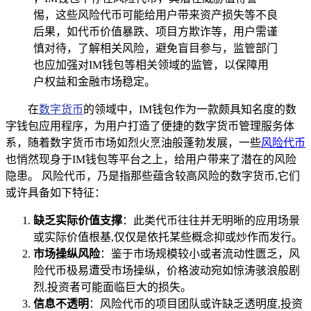
惕，这些风险代币可能给用户带来资产损失等不良
后果，如代币价值暴跌、项目方欺诈等，用户需谨
慎对待，了解相关风险，避免盲目参与，监管部门
也应加强对IM钱包等相关领域的监管，以保障用
户权益和金融市场稳定。
在
数字货币
的领域中，IM钱包作为一款颇具知名度的数
字钱包应用程序，为用户打造了便捷的数字货币管理服务体
系，随着数字货币市场如烈火烹油般蓬勃发展，一些
风险代币
也悄然现身于IM钱包等平台之上，给用户带来了潜在的风险
隐患。 风险代币，乃是指那些蕴含较高风险的数字货币,它们
或许具备如下特征：
缺乏实际价值支撑
：此类代币往往并无明晰的应用场景
或实际价值根基,仅仅是依托某些概念抑或炒作而发行。
市场操纵风险
：鉴于市场规模较小或者流动性匮乏，风
险代币极易遭受市场操纵，价格波动宛如惊涛骇浪般剧
烈,投资者可能面临巨大的损失。
信息不透明
：风险代币的项目团队或许缺乏透明度,投资