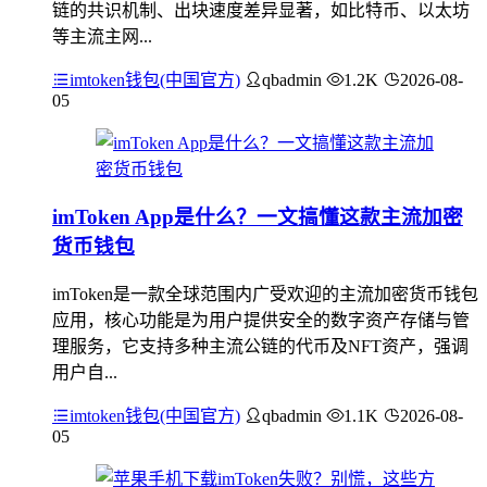
链的共识机制、出块速度差异显著，如比特币、以太坊
等主流主网...
imtoken钱包(中国官方)
qbadmin
1.2K
2026-08-
05
imToken App是什么？一文搞懂这款主流加密
货币钱包
imToken是一款全球范围内广受欢迎的主流加密货币钱包
应用，核心功能是为用户提供安全的数字资产存储与管
理服务，它支持多种主流公链的代币及NFT资产，强调
用户自...
imtoken钱包(中国官方)
qbadmin
1.1K
2026-08-
05