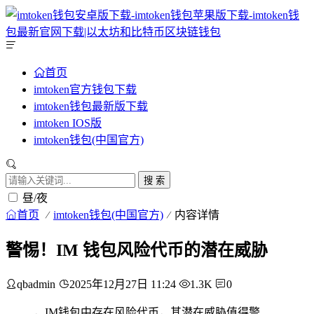
首页
imtoken官方钱包下载
imtoken钱包最新版下载
imtoken IOS版
imtoken钱包(中国官方)
搜 索
昼/夜
首页
imtoken钱包(中国官方)
内容详情
警惕！IM 钱包风险代币的潜在威胁
qbadmin
2025年12月27日 11:24
1.3K
0
，IM钱包中存在风险代币，其潜在威胁值得警