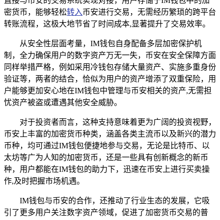
直接与币安的交易系统实现对接，用户存储于IM钱包中的加
密货币，能够轻松
转入
币安进行交易，无需经历繁琐的跨平台
转账流程，这极大地节省了时间成本,显著提升了交易效率。
从安全性层面考量，IM钱包自身配备多层加密保护机
制，全力确保用户的数字资产万无一失，币安在安全保障方面
同样举措严格，例如采用冷钱包存储大量资产、实施多重身份
验证等，两者的结合，恰似为用户的资产增添了双重保险，用
户能够更加安心地在IM钱包中管理与币安相关的资产,无需担
忧资产被盗或遭遇其他安全威胁。
对于投资者而言，这种支持意味着更为广阔的投资视野，
币安上丰富的加密货币种类，涵盖各类主流币以及新兴的潜力
币种，均可通过IM钱包便捷地参与交易，无论是比特币、以
太坊等广为人知的加密货币，还是一些具有创新概念的新币
种，用户都能在IM钱包的助力下，迅速在币安上进行买卖操
作,及时把握市场机遇。
IM钱包与币安的合作，还推动了行业生态的发展，它吸
引了更多用户关注数字资产领域，促进了加密货币交易的普