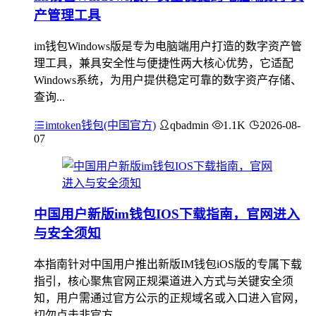
产管理工具
im钱包Windows版是专为电脑端用户打造的数字资产管
理工具，兼具安全性与便捷性两大核心优势，它适配
Windows系统，为用户提供稳定可靠的数字资产存储、
查询...
imtoken钱包(中国官方)
qbadmin
1.1K
2026-08-
07
中国用户新版im钱包IOS下载指南，官网进入
与安全须知
本指南针对中国用户推出新版IM钱包iOS版的专属下载
指引，核心聚焦官网正规渠道进入方式与关键安全须
知，用户需通过官方公示的正规域名或入口进入官网，
切勿点击非官方...