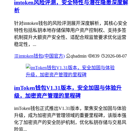
imtoken风险评测，安全特性与潜在隐患深度解
析
针对imtoken钱包的风险评测展开深度解析，其核心安全
特性包括私钥本地存储保障用户资产控制权、支持多签
机制提升大额资产安全性、适配合规监管要求优化运营
稳定性，...
imtoken钱包(中国官方)
qbadmin
839
2026-08-07
imToken钱包V1.31版本，安全加固与体验升
级，加密资产管理的里程碑
imToken钱包正式推出V1.31版本，聚焦安全加固与体验
升级，成为加密资产管理领域的重要里程碑，该版本强
化了加密资产的安全防护机制，优化私钥存储与交易风
险监...