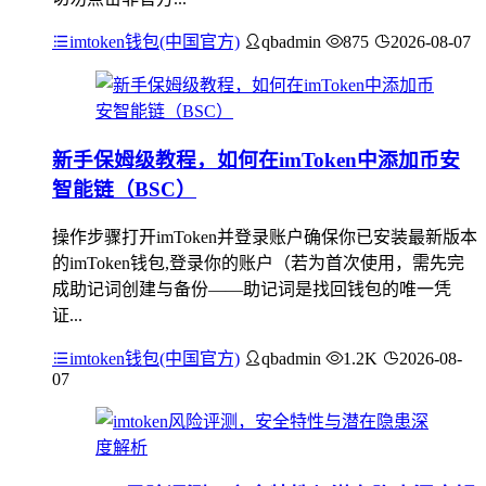
imtoken钱包(中国官方)
qbadmin
875
2026-08-07
新手保姆级教程，如何在imToken中添加币安
智能链（BSC）
操作步骤打开imToken并登录账户确保你已安装最新版本
的imToken钱包,登录你的账户（若为首次使用，需先完
成助记词创建与备份——助记词是找回钱包的唯一凭
证...
imtoken钱包(中国官方)
qbadmin
1.2K
2026-08-
07