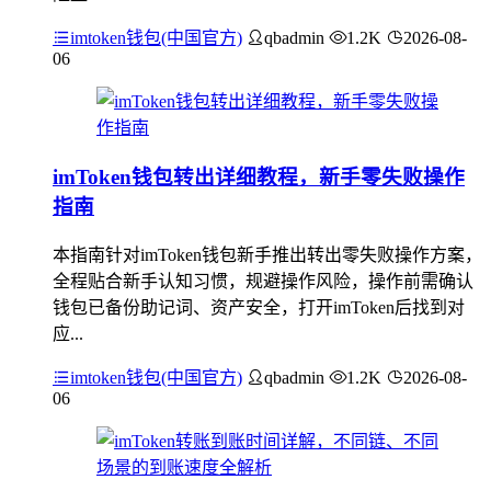
imtoken钱包(中国官方)
qbadmin
1.2K
2026-08-
06
imToken钱包转出详细教程，新手零失败操作
指南
本指南针对imToken钱包新手推出转出零失败操作方案，
全程贴合新手认知习惯，规避操作风险，操作前需确认
钱包已备份助记词、资产安全，打开imToken后找到对
应...
imtoken钱包(中国官方)
qbadmin
1.2K
2026-08-
06