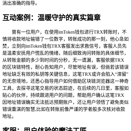
淌出准确的指导。
互动案例：温暖守护的真实篇章
曾有一位用户，在使用imToken钱包进行TRX转账时，不
慎将收款地址输错了一位数字，转账成功的那一刻，他心急如
焚，立刻向imToken钱包TRX客服发出求救信号，客服人员先
是温柔安抚用户慌乱的情绪，随后细致询问转账的具体细节，
从转账金额的多少到时间的分秒，无一遗漏，客服依据TRX
的区块链特性，耐心告知用户，尽管地址有误，但倘若该错误
地址缺乏有效的私钥等关键信息，这笔TRX或许会陷入“滞留”
的无奈境地，还悉心指导用户如何借助区块链浏览器这一神奇
工具，去探寻这笔交易的状态踪迹，在后续的几日里，客服如
贴心的伙伴，持续跟进用户的问题，帮助用户确认这笔TRX
因地址错误确实无法抵达预期账户，还让用户领悟了避免类似
错误重演的智慧,比如在转账前像严谨的学者般多次核对收款
地址。