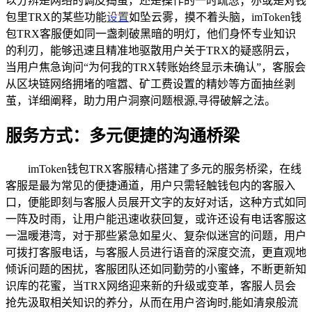
以分辨是网络的调皮捣蛋，还是操作的一时疏忽；亦或是对钱
包里TRX的某些功能
设置
如坠云雾，摸不着头脑，imToken钱
包TRX客服便如同一盏刺破黑暗的明灯，他们身怀专业知识
的利刃，能够迅速且精准地驱散用户关于TRX的疑惑阴云，
当用户焦急询问“为何我的TRX转账始终显示未确认”，客服会
从区块链网络拥堵的喧嚣、矿工费设置的精妙等方面抽丝剥
茧，详细阐释，助力用户洞察问题根源,寻得破解之法。
服务方式：多元便捷的沟通桥梁
imToken钱包TRX客服精心搭建了多元的服务桥梁，在线
客服是最为常见的便捷通道，用户只需轻触钱包内的客服入
口，便能即刻与客服人员展开文字的友好对话，这种方式如同
一阵及时雨，让用户能迅速收获回复，或许还设有电话客服这
一温暖港湾，对于那些紧急如星火、复杂似迷宫的问题，用户
可拨打客服电话，与客服人员进行语音的深度交流，更直观地
倾诉问题的困扰，客服团队还如同勤劳的小蜜蜂，不断更新知
识库的花蜜，当TRX网络迎来新的升级或变革，客服人员会
抢先汲取相关知识的养分，从而在用户咨询时,能如清泉般流