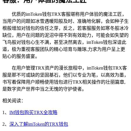
客服：用户体验的魔法工匠
优质的imToken钱包TRX客服堪称用户体验的魔法工匠，
当用户的问题如冰雪遇暖阳般及时、准确地化解，会如种子生
根般增加对钱包的信任之芽，反之，若客服服务如寒冬般冰冷
缺位，用户在问题的泥沼中得不到有效助力，可能会如失望的
飞鸟般对钱包心生不满，甚至决然离去，imToken钱包深谙此
道，极为重视客服团队的精心培育与雕琢,力求为用户呈上更
贴心的服务盛宴。
在用户管理TRX资产的漫长旅程中，imToken钱包TRX客
服是那不可或缺的坚固基石，他们以专业为笔，以高效为墨，
书写着保障用户顺畅使用钱包进行TRX相关操作的壮丽篇章,
是数字资产世界中当之无愧的守护使者。
相关阅读：
1、
IM钱包购买TRX全攻略
2、
深入了解imToken的TRX钱包