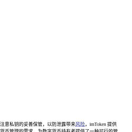
但需注意私钥的妥善保管，以防泄露带来
风险
，imToken 提供
货币管理的需求，为数字货币持有者提供了一种可行的管