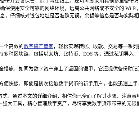
备份并妥善保管，除了写在纸上，还可考虑采用其他多重备份方
确保使用安全可靠的网络环境，远离公共网络或不安全的 Wi-F
息，仔细核对钱包地址是否准确无误，余额等信息是否与实际相
了一个高效的
数字资产管家
，轻松实现转账、收款、交易等一系列
盒，支持多种区块链，包括以太坊、比特币、EOS 等，通过私钥
位的安全措施，如同为数字资产穿上了坚固的铠甲，它还提供备份
作流程方便快捷，即使是初次接触数字货币的新手用户，也能迅速上
方式，通过本文的详细介绍，相信你已全面了解其步骤、注意事项及优
n 这一强大工具，精心管理数字资产，尽情享受数字货币带来的