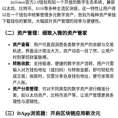
imToken官方2.0钱包宛如一个开放的数字生态系统，兼容
以太坊、比特币、EOS等多种主流区块链，这一特性让用户得
以在一个钱包中统筹管理多元数字资产，告别为每种资产单独
下载钱包的繁琐，大幅提升资产管理的效率与便捷性。
（二）资产管理：细致入微的资产管家
资产查看
：用户可直观洞悉各类数字资产的余额与交易
轨迹，界面设计简洁大方，资产动态一目了然，让用户
时刻掌控财富脉搏。
转账收款
：支持极速、便捷的数字资产流转，用户只需
输入对方钱包地址（或扫码）与转账金额，即可轻松完
成交易；收款时，仅需分享自身钱包地址，便可坐等资
产入账。
资产分类管理
：可对不同类型的数字资产进行精准分
类，如以太坊资产、比特币资产等，让资产管理更具条
理性与逻辑性。
（三）DApp浏览器：开启区块链应用新次元