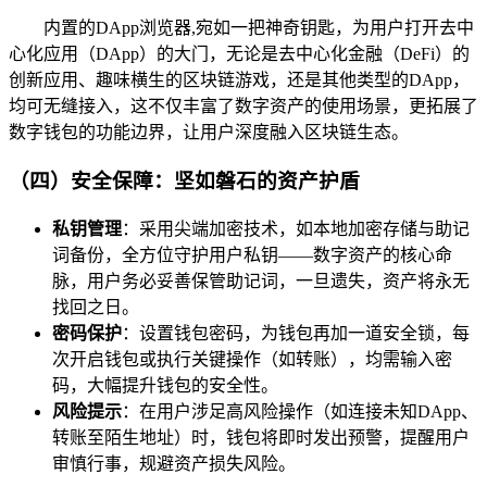
内置的DApp浏览器,宛如一把神奇钥匙，为用户打开去中
心化应用（DApp）的大门，无论是去中心化金融（DeFi）的
创新应用、趣味横生的区块链游戏，还是其他类型的DApp，
均可无缝接入，这不仅丰富了数字资产的使用场景，更拓展了
数字钱包的功能边界，让用户深度融入区块链生态。
（四）安全保障：坚如磐石的资产护盾
私钥管理
：采用尖端加密技术，如本地加密存储与助记
词备份，全方位守护用户私钥——数字资产的核心命
脉，用户务必妥善保管助记词，一旦遗失，资产将永无
找回之日。
密码保护
：设置钱包密码，为钱包再加一道安全锁，每
次开启钱包或执行关键操作（如转账），均需输入密
码，大幅提升钱包的安全性。
风险提示
：在用户涉足高风险操作（如连接未知DApp、
转账至陌生地址）时，钱包将即时发出预警，提醒用户
审慎行事，规避资产损失风险。