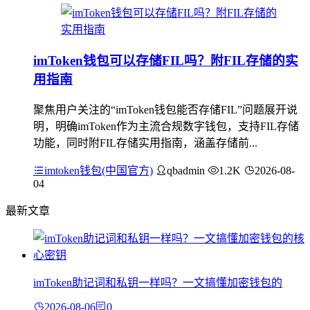
imToken钱包可以存储FIL吗？附FIL存储的实
用指南
聚焦用户关注的“imToken钱包能否存储FIL”问题展开说
明，明确imToken作为主流合规数字钱包，支持FIL存储
功能，同时附FIL存储实用指南，涵盖存储前...
imtoken钱包(中国官方)
qbadmin
1.2K
2026-08-
04
最新文章
imToken助记词和私钥一样吗？一文搞懂加密钱包的
2026-08-06
0