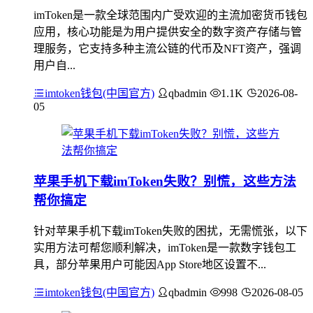
imToken是一款全球范围内广受欢迎的主流加密货币钱包
应用，核心功能是为用户提供安全的数字资产存储与管
理服务，它支持多种主流公链的代币及NFT资产，强调
用户自...
imtoken钱包(中国官方)
qbadmin
1.1K
2026-08-
05
苹果手机下载imToken失败？别慌，这些方法
帮你搞定
针对苹果手机下载imToken失败的困扰，无需慌张，以下
实用方法可帮您顺利解决，imToken是一款数字钱包工
具，部分苹果用户可能因App Store地区设置不...
imtoken钱包(中国官方)
qbadmin
998
2026-08-05