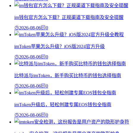
im钱包官方怎么下载？正规渠道下载指南及安全提醒
2026-08-06
0
imToken苹果怎么升级？iOS版2024官方升级
2026-08-06
0
比特派与imToken，新手购买比特币的钱包选择指南
2026-08-06
0
imToken升级后，轻松创建专属EOS钱包全指南
2026-08-06
0