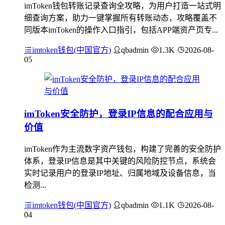
imToken钱包转账记录查询全攻略，为用户打造一站式明
细查询方案，助力一键掌握所有转账动态，攻略覆盖不
同版本imToken的操作入口指引，包括APP端资产页专...
imtoken钱包(中国官方)
qbadmin
1.3K
2026-08-
05
imToken安全防护，登录IP信息的配合应用与
价值
imToken作为主流数字资产钱包，构建了完善的安全防护
体系，登录IP信息是其中关键的风险防控节点，系统会
实时记录用户的登录IP地址、归属地域及设备信息，当
检测...
imtoken钱包(中国官方)
qbadmin
1.1K
2026-08-
04