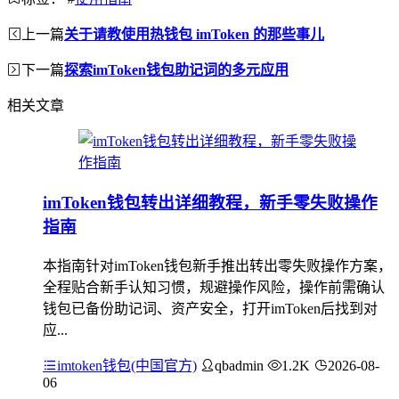
上一篇
关于请教使用热钱包 imToken 的那些事儿
下一篇
探索imToken钱包助记词的多元应用
相关文章
imToken钱包转出详细教程，新手零失败操作
指南
本指南针对imToken钱包新手推出转出零失败操作方案，
全程贴合新手认知习惯，规避操作风险，操作前需确认
钱包已备份助记词、资产安全，打开imToken后找到对
应...
imtoken钱包(中国官方)
qbadmin
1.2K
2026-08-
06