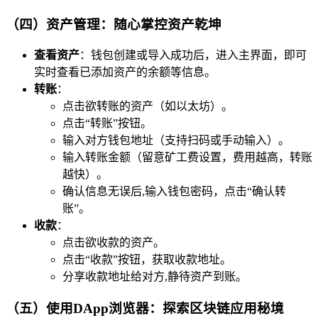
（四）资产管理：随心掌控资产乾坤
查看资产
：钱包创建或导入成功后，进入主界面，即可
实时查看已添加资产的余额等信息。
转账
：
点击欲转账的资产（如以太坊）。
点击“转账”按钮。
输入对方钱包地址（支持扫码或手动输入）。
输入转账金额（留意矿工费设置，费用越高，转账
越快）。
确认信息无误后,输入钱包密码，点击“确认转
账”。
收款
：
点击欲收款的资产。
点击“收款”按钮，获取收款地址。
分享收款地址给对方,静待资产到账。
（五）使用DApp浏览器：探索区块链应用秘境