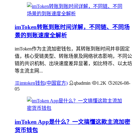
imToken转账到账时间详解，不同链、不同场
景的到账速度全解析
imToken作为主流加密钱包，其转账到账时间并非固定
值，核心受链类型、转账场景及网络状态影响，不同公
链的共识机制、出块速度差异显著，如比特币、以太坊
等主流主网...
imtoken钱包(中国官方)
qbadmin
1.2K
2026-08-
05
imToken App是什么？一文搞懂这款主流加密
货币钱包