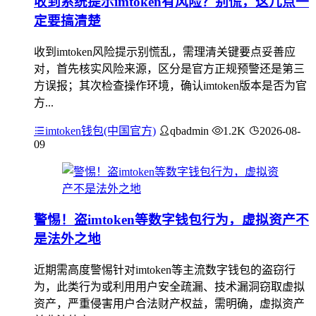
收到系统提示imtoken有风险？别慌，这几点一
定要搞清楚
收到imtoken风险提示别慌乱，需理清关键要点妥善应
对，首先核实风险来源，区分是官方正规预警还是第三
方误报；其次检查操作环境，确认imtoken版本是否为官
方...
imtoken钱包(中国官方)
qbadmin
1.2K
2026-08-
09
警惕！盗imtoken等数字钱包行为，虚拟资产不
是法外之地
近期需高度警惕针对imtoken等主流数字钱包的盗窃行
为，此类行为或利用用户安全疏漏、技术漏洞窃取虚拟
资产，严重侵害用户合法财产权益，需明确，虚拟资产