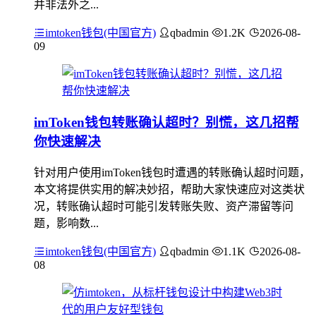
并非法外之...
imtoken钱包(中国官方)
qbadmin
1.2K
2026-08-
09
imToken钱包转账确认超时？别慌，这几招帮
你快速解决
针对用户使用imToken钱包时遭遇的转账确认超时问题，
本文将提供实用的解决妙招，帮助大家快速应对这类状
况，转账确认超时可能引发转账失败、资产滞留等问
题，影响数...
imtoken钱包(中国官方)
qbadmin
1.1K
2026-08-
08