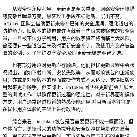
从安全性角度考量，更新更是至关重要，网络安全环境错
综复杂且瞬息万变，黑客攻击手段花样翻新、层出不穷，
imToken 团队会借助更新来修补已知的安全漏洞，强化钱包的
防护能力，旧版本的钱包或许潜藏着一些尚未被察觉的安全隐
患，一旦被不法分子利用，用户的数字资产将面临巨大风险，
曾经便有一些钱包因未及时更新安全补丁，致使用户资产被盗
取的案例，为了守护资产安全,及时更新无疑是明智之选。
也有部分用户对更新心存顾虑，他们担忧更新过程中会状
况频出，诸如下载中断、安装失败等，从而影响钱包的正常使
用；亦或是对新版本的界面或操作方式不太适应，觉得旧版本
用起来更为顺手，但实际上，imToken 团队在更新前会开展大
量的测试工作，以确保更新过程的稳定性，对于新界面和操作
方式，用户通常经过短暂的熟悉便能适应,并且新版本往往是
在优化用户体验的基础上进行改进的。
综合来看，imToken 钱包是否需要更新不能一概而论，但
总体而言，更新带来的功能提升和安全保障优势是较为显著
的，用户在决定是否更新时，可以先留意官方发布的更新说