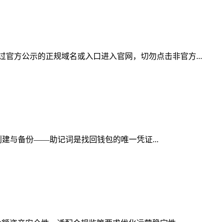
官方公示的正规域名或入口进入官网，切勿点击非官方...
创建与备份——助记词是找回钱包的唯一凭证...