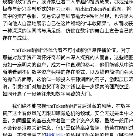
规模的数字资产，或许象征着个人卓越的投资成果，亦或是积
极参与新兴金融形式的有力证明，晒出imToken界面截图，将
其中的资产余额、交易记录等细节毫无保留地呈现，也许是为
了向他人自豪地展示自己在这片领域的“丰收硕果”，从而收获
一种深深的认同感与满足感，仿佛在数字的舞台上宣告自己的
存在与成就。
“imToken晒图”还蕴含着不可小觑的信息传播价值，对于
那些对数字资产满怀好奇却尚未深入探究的人而言，这些晒图
宛如一扇明亮的窗户，成为一种直观的参考，他们能够从中清
晰地看到不同数字资产独特的存在形式，以及钱包简洁而强大
的操作界面等，这恰似一颗投入平静湖面的石子，激起层层涟
漪，引发他们对加密货币和数字钱包进一步探索的强烈欲望，
如同开启了一扇通往未知数字宝藏的大门。
我们绝不能忽视“imToken晒图”背后潜藏的风险，在数字
资产这个看似风光无限却暗藏危机的领域，安全无疑是重中之
重，如同坚固的基石支撑着整个数字资产大厦，虽然一般用户
不会轻易泄露关键信息，但仍需保持高度警惕，倘若在晒图过
程中，不慎泄露了如
钱包地址
的私钥这般关键的信息（哪怕是