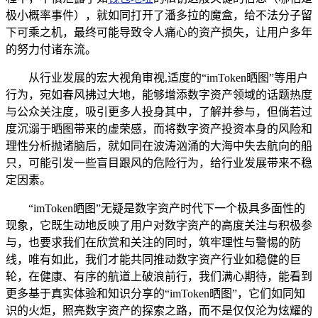
极小概率事件），就如同打开了潘多拉的魔盒，给不法分子留
下可乘之机，最终可能导致令人痛心的资产损失，让用户多年
的努力付诸东流。
从行业发展的宏大视角审视,适度的“imToken晒图”等用户
行为，宛如春风拂过大地，能够增添数字资产领域的话题热度
与公众关注度，吸引更多人投身其中，了解并参与，但倘若过
度沉溺于晒图带来的虚荣感，而将数字资产投资本身的风险和
理性分析抛诸脑后，就如同在波涛汹涌的大海中失去航向的船
只，可能引发一些盲目跟风的危险行为，给行业发展带来不稳
定因素。
“imToken晒图”无疑是数字资产时代下一个极具多面性的
现象，它既生动地反映了用户对数字资产的高度关注与积极参
与，也要求我们在欣赏和关注的同时，筑牢理性与警惕的防
线，唯有如此，我们才能共同推动数字资产行业如稳健的巨
轮，在健康、有序的航道上破浪前行，我们满心期待，能看到
更多基于真实体验和知识分享的“imToken晒图”，它们如同知
识的火炬，照亮数字资产的探索之路，而不是仅仅沦为炫耀的