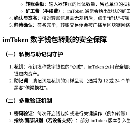
转账金额
：输入欲转账的具体数量，留意单位的抉择（
矿工费（手续费）
：imToken 通常会给出默
确认与签名
：核对转账信息毫无差错后，点击“确认”按
静待确认
：签名完毕，转账交易便会被广播至区块链网络
imToken 数字钱包转账的安全保障
（一）私钥与助记词守护
私钥
：私钥堪称数字钱包的“心脏”，imToken 运
钱包内资产。
助记词
：助记词是私钥的别样呈现（通常为 12 或 2
黑客“偷梁换柱”。
（二）多重验证机制
密码验证
：每次开启钱包抑或进行关键操作（例如转账）时，
指纹/面部识别（若设备支持）
：部分 imToken 版