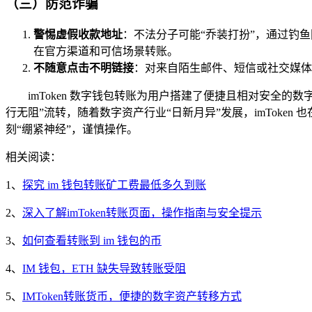
（三）防范诈骗
警惕虚假收款地址
：不法分子可能“乔装打扮”，通过钓鱼
在官方渠道和可信场景转账。
不随意点击不明链接
：对来自陌生邮件、短信或社交媒体
imToken 数字钱包转账为用户搭建了便捷且相对安全
行无阻”流转，随着数字资产行业“日新月异”发展，imTok
刻“绷紧神经”，谨慎操作。
相关阅读：
1、
探究 im 钱包转账矿工费最低多久到账
2、
深入了解imToken转账页面，操作指南与安全提示
3、
如何查看转账到 im 钱包的币
4、
IM 钱包，ETH 缺失导致转账受阻
5、
IMToken转账货币，便捷的数字资产转移方式