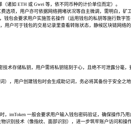
诸如 ETH 或 Gwei 等，依不同币种的计价单位而定）。
认的矿工费选项，用户亦可依据网络拥堵状况等自主微调，需明白，
钮，钱包会要求用户实施签名操作（运用钱包的私钥等施行数字
，用户可于钱包的交易记录里查看转账状态，静候区块链网络的
用安全加密技术存储私钥，用户需将私钥铭刻于心，且绝不可泄露分
4 个单词），用户创建钱包时会生成助记词，务必将其备份于安全
imToken 一般会要求用户输入钱包密码验证，确保操作乃用
本引入生物识别技术（像指纹、面部识别），进一步筑牢账户访问和操