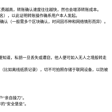
矿工费越高，转账确认速度往往越快，然也会增添转账成本。
签名），以此证明转账操作确系用户本人发起。
确认（一般需多个区块确认，时间因币种和网络情形而异）。
毫，要知道，私钥一旦丢失或遭窃，他人便可如入无人之境般转走
之地（比如离线纸质记录），切不可拍照存储于联网设备，以防被
户“亲自操刀”。
作的“安全堡垒”。