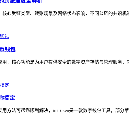
景的到账速度全解析
定值，核心受链类型、转账场景及网络状态影响，不同公链的共识机
货币钱包
包应用，核心功能是为用户提供安全的数字资产存储与管理服务，它
帮你搞定
方法可帮您顺利解决，imToken是一款数字钱包工具，部分苹果用户