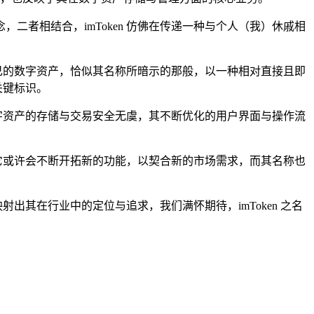
念，二者相结合，imToken 仿佛在传递一种与个人（我）休戚相
自己的数字资产，恰似其名称所暗示的那般，以一种相对直接且即
关键标识。
字资产的存储与交易安全无虞，其不断优化的用户界面与操作流
，它或许会不断开拓新的功能，以契合新的市场需求，而其名称也
出其在行业中的定位与追求，我们满怀期待，imToken 之名