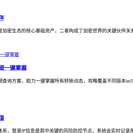
伴
是加密生态的核心基础资产，二者构成了加密世界的关键伙伴关系，i
明细一键掌握
细查询方案，助力一键掌握所有转账动态，攻略覆盖不同版本imTok
值
护体系，登录IP信息是其中关键的风险防控节点，系统会实时记录用