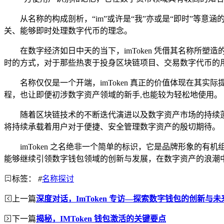
从名称的构成剖析，“im”或许是“我”亦或是“即时”等意涵
关、能够即时处理数字代币的理念。
在数字经济如日中天的当下，imToken 凭借其名称
时的方式，对于那些热衷于投身区块链项目、交易数字代币的用户
名称仅仅是一个开端，imToken 真正的价值体现在其实
程，也让即便初涉数字资产领域的新手,也能较为轻松地使用。
随着区块链技术的不断迭代演进以及数字资产市场的持续蓬
将持续承载着用户对于便捷、安全管理数字资产的殷切期待。
imToken 之名绝非一个简单的标识，它是品牌形象的有
能够继续引领数字钱包领域的创新与发展，在数字资产的浪潮
标签：
#
名称探讨
上一篇
深度对话，ImToken 专访—探索数字钱包的创新与未
下一篇
揭秘，IMToken 钱包激活的关键要点