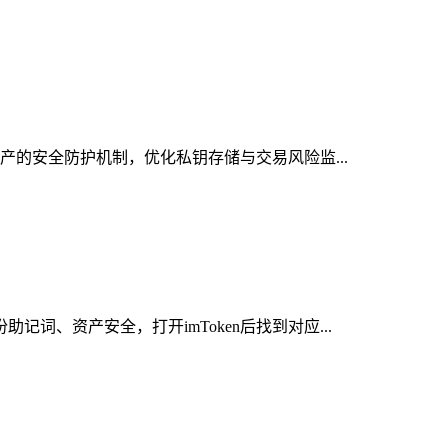
资产的安全防护机制，优化私钥存储与交易风险监...
词、资产安全，打开imToken后找到对应...