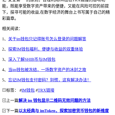
能，既能享受数字资产带来的便捷，又能在风险可控的前提
下，探寻可能的收益,在数字经济的舞台上书写属于自己的精
彩篇章。
相关阅读：
1、
关于im钱包只记得账号怎么登录的问题解答
2、
探索IM钱包福利，便捷与收益的双重体验
3、
深入了解SHIB币与IM钱包
4、
当im钱包被冻结，一场数字资产的冰封之旅
5、
忘记IM钱包支付密码？别慌，这有解决办法！
标签：
#
IM钱包
#
TRX链接
上一篇
解决 im 钱包显示二维码无效问题的方法
下一篇
以太经典与 imToken，探索加密货币钱包的新维度