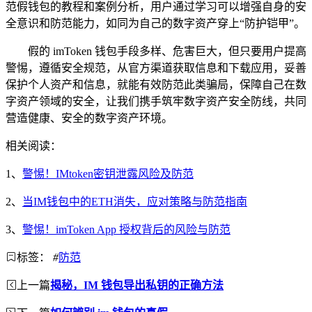
范假钱包的教程和案例分析，用户通过学习可以增强自身的安
全意识和防范能力，如同为自己的数字资产穿上“防护铠甲”。
假的 imToken 钱包手段多样、危害巨大，但只要用户提高
警惕，遵循安全规范，从官方渠道获取信息和下载应用，妥善
保护个人资产和信息，就能有效防范此类骗局，保障自己在数
字资产领域的安全，让我们携手筑牢数字资产安全防线，共同
营造健康、安全的数字资产环境。
相关阅读：
1、
警惕！IMtoken密钥泄露风险及防范
2、
当IM钱包中的ETH消失，应对策略与防范指南
3、
警惕！imToken App 授权背后的风险与防范
标签：
#
防范
上一篇
揭秘，IM 钱包导出私钥的正确方法