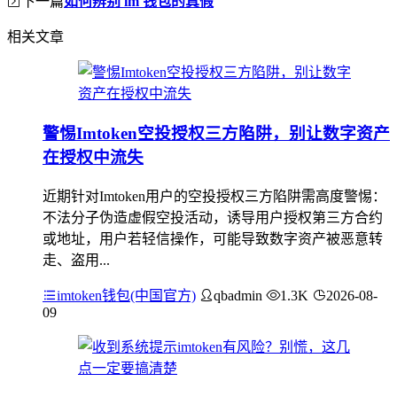
下一篇
如何辨别 im 钱包的真假
相关文章
警惕Imtoken空投授权三方陷阱，别让数字资产
在授权中流失
近期针对Imtoken用户的空投授权三方陷阱需高度警惕：
不法分子伪造虚假空投活动，诱导用户授权第三方合约
或地址，用户若轻信操作，可能导致数字资产被恶意转
走、盗用...
imtoken钱包(中国官方)
qbadmin
1.3K
2026-08-
09