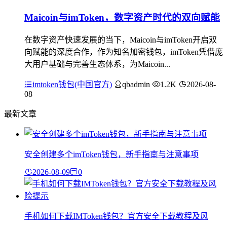
Maicoin与imToken，数字资产时代的双向赋能
在数字资产快速发展的当下，Maicoin与imToken开启双
向赋能的深度合作，作为知名加密钱包，imToken凭借庞
大用户基础与完善生态体系，为Maicoin...
imtoken钱包(中国官方)
qbadmin
1.2K
2026-08-
08
最新文章
安全创建多个imToken钱包，新手指南与注意事项
2026-08-09
0
手机如何下载IMToken钱包？官方安全下载教程及风