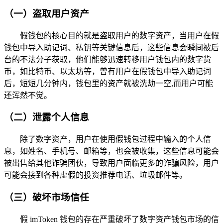
（一）盗取用户资产
假钱包的核心目的就是盗取用户的数字资产，当用户在假
钱包中导入助记词、私钥等关键信息后，这些信息会瞬间被后
台的不法分子获取，他们能够迅速转移用户钱包内的数字货
币，如比特币、以太坊等，曾有用户在假钱包中导入助记词
后，短短几分钟内，钱包里的资产就被洗劫一空,而用户可能
还浑然不觉。
（二）泄露个人信息
除了数字资产，用户在使用假钱包过程中输入的个人信
息，如姓名、手机号、邮箱等，也会被收集，这些信息可能会
被出售给其他诈骗团伙，导致用户面临更多的诈骗风险，用户
可能会接到各种虚假的投资推荐电话、垃圾邮件等。
（三）破坏市场信任
假 imToken 钱包的存在严重破坏了数字资产钱包市场的信