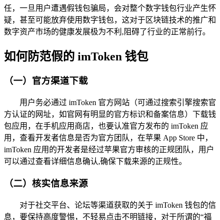
任，一旦用户遭遇假钱包骗局，会对整个数字钱包行业产生怀
疑，甚至可能放弃使用数字钱包，这对于区块链技术的推广和
数字资产市场的健康发展极为不利,阻碍了行业的正常前行。
如何防范假的 imToken 钱包
（一）官方渠道下载
用户务必通过 imToken 官方网站（可通过搜索引擎搜索官
方认证的网址，如官网有明显的官方标识和备案信息）下载钱
包应用，在手机应用商店，也要认准官方发布的 imToken 应
用，查看开发者信息是否为官方团队，在苹果 App Store 中，
imToken 应用的开发者是经过苹果官方审核的正规团队，用户
可以通过查看详细信息确认,确保下载来源的正规性。
（二）核实信息来源
对于社交平台、论坛等渠道获取的关于 imToken 钱包的信
息，要保持高度警惕，不轻易点击不明链接，对于所谓的“福