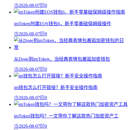
2026-08-07
0
imToken创建EOS钱包6，新手零基础保姆级操作
2026-08-07
0
从Doge到imToken，当经典表情包邂逅加密钱包
2026-08-07
0
im钱包怎么打开链接？新手安全操作指南
2026-08-07
0
imToken钱包吗？一文带你了解这款热门加密资产工
2026-08-07
0