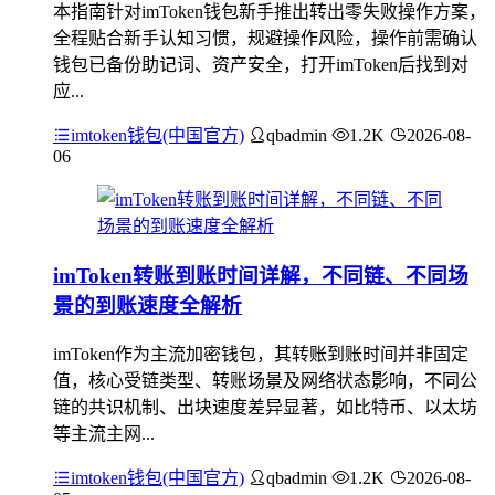
本指南针对imToken钱包新手推出转出零失败操作方案，
全程贴合新手认知习惯，规避操作风险，操作前需确认
钱包已备份助记词、资产安全，打开imToken后找到对
应...
imtoken钱包(中国官方)
qbadmin
1.2K
2026-08-
06
imToken转账到账时间详解，不同链、不同场
景的到账速度全解析
imToken作为主流加密钱包，其转账到账时间并非固定
值，核心受链类型、转账场景及网络状态影响，不同公
链的共识机制、出块速度差异显著，如比特币、以太坊
等主流主网...
imtoken钱包(中国官方)
qbadmin
1.2K
2026-08-