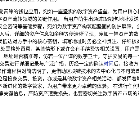
备受青睐的钱包应用，宛如一座坚实的数字资产堡垒，为用户精心
资产流转领域的关键作用。 当用户萌生出通过IM钱包地址发送
全密码等基础步骤，宛如为数字资产构筑起坚固的防护屏障，全
进入后，详细的资产信息如余额等便清晰呈现，宛如一幅资产的数
误抵达对方手中的核心密钥，填写地址时务必全神贯注、仔细核
，此处需格外留意，某些情形下或许会有手续费等相关设置，用户
、地址是否精准等，仿若一位严谨的数字卫士，守护交易的每一个
该交易进行详细记录与广泛广播，历经一定的确认
时间
后，接收方
仅操作流程相对简洁明了，更借助区块链技术的去中心化与不可
论是投身交易、投资，亦或是其他数字资产相关活动，都发挥着举
不断进化的数字管家，为用户带来更为卓越的体验。 在进行任何
泄露私钥等关键信息，严防资产遭受损失，也要密切关注数字资产市