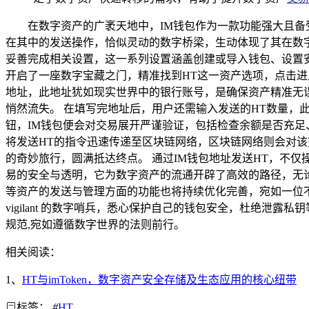
在数字资产的广袤天地中，IM钱包作为一款功能强大且
在其中的发送操作，恰似灵动的数字桥梁，生动体现了其在数字
妥善完成相关设置，这一系列设置涵盖创建或导入钱包、设置安
开启了一座数字宝藏之门，精准找到HT这一资产选项，点击
地址，此地址犹如现实世界中的银行账号，是确保资产精准无
悄然流失。 在填写完地址后，用户还需输入发送的HT数量
钮，IM钱包便会对交易展开严谨验证，包括检查余额是否充足
将发送HT的指令迅速传递至区块链网络，区块链网络则会对
的奇妙旅行，圆满抵达终点。 通过IM钱包地址发送HT，不
易的安全与透明，它为数字资产的流通开辟了高效的路径，无
等资产的发送与管理方面的功能也将持续优化完善，宛如一位
vigilant 的数字哨兵，悉心保护自己的钱包安全，杜绝
规范,宛如遵循数字世界的法则前行。
相关阅读：
1、
HT与imToken，数字资产安全存储及生态应用的核心纽带
标签：
#
HT