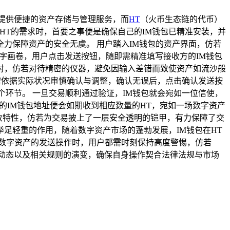
提供便捷的资产存储与管理服务，而
HT
（火币生态链的代币）
HT的需求时，首要之事便是确保自己的IM钱包已精准安装，并
力保障资产的安全无虞。 用户踏入IM钱包的资产界面，仿若
字画卷，用户点击发送按钮，随即需精准填写接收方的IM钱包
对，仿若对待精密的仪器，避免因输入差错而致使资产如流沙般
需依据实际状况审慎确认与调整，确认无误后，点击确认发送按
环节。 一旦交易顺利通过验证，IM钱包就会宛如一位信使，
的IM钱包地址便会如期收到相应数量的HT，宛如一场数字资产
篡改特性，仿若为交易披上了一层安全透明的铠甲，有力保障了交
足轻重的作用，随着数字资产市场的蓬勃发展，IM钱包在HT
数字资产的发送操作时，用户都需时刻保持高度警惕，仿若
场的动态以及相关规则的演变，确保自身操作契合法律法规与市场