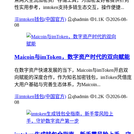
焦两大主流加密资产存储工具，为加密爱好者提供针对
性实用参考，imtoken支持多链生态交互，操作便捷...
imtoken钱包(中国官方)
qbadmin
1.1K
2026-08-
08
Maicoin与imToken，数字资产时代的双向赋能
在数字资产快速发展的当下，Maicoin与imToken开启双
向赋能的深度合作，作为知名加密钱包，imToken凭借庞
大用户基础与完善生态体系，为Maicoin...
imtoken钱包(中国官方)
qbadmin
1.2K
2026-08-
08