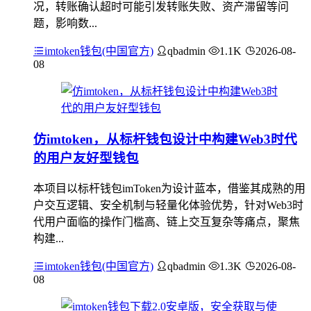
况，转账确认超时可能引发转账失败、资产滞留等问
题，影响数...
imtoken钱包(中国官方)
qbadmin
1.1K
2026-08-
08
仿imtoken，从标杆钱包设计中构建Web3时代
的用户友好型钱包
本项目以标杆钱包imToken为设计蓝本，借鉴其成熟的用
户交互逻辑、安全机制与轻量化体验优势，针对Web3时
代用户面临的操作门槛高、链上交互复杂等痛点，聚焦
构建...
imtoken钱包(中国官方)
qbadmin
1.3K
2026-08-
08