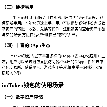
（三）便捷易用
imToken钱包拥有简洁且直观的用户界面与操作流程，即
便是新手用户也能够迅速上手，用户可以借助钱包轻松完成数
字资产的转账、收款、兑换等操作，还能够实时查看资产余额
与交易记录,方便快捷地管理自己的数字资产。
（四）丰富的DApp生态
imToken钱包内置了丰富多样的DApp（去中心化应用）生
态，用户可以通过钱包直接访问各种优质的DApp，例如去中
心化交易所、借贷平台、游戏应用等,尽情享受一站式的区块
链服务体验。
imToken钱包的使用场景
（一）数字资产存储