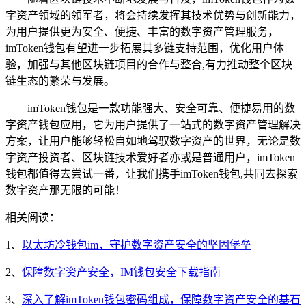
字资产领域的领军者，将会持续发挥其技术优势与创新能力，
为用户提供更为安全、便捷、丰富的数字资产管理服务，
imToken钱包有望进一步拓展其多链支持范围，优化用户体
验，加强与其他区块链项目的合作与整合,有力推动整个区块
链生态的繁荣与发展。
imToken钱包是一款功能强大、安全可靠、便捷易用的数
字资产钱包应用，它为用户提供了一站式的数字资产管理解决
方案，让用户能够轻松自如地驾驭数字资产的世界，无论是数
字资产投资者、区块链技术爱好者亦或是普通用户，imToken
钱包都值得去尝试一番，让我们携手imToken钱包,共同去探索
数字资产那无限的可能！
相关阅读：
1、
以太坊冷钱包im，守护数字资产安全的坚固堡垒
2、
保障数字资产安全，IM钱包安全下载指南
3、
深入了解imToken钱包密码组成，保障数字资产安全的基石