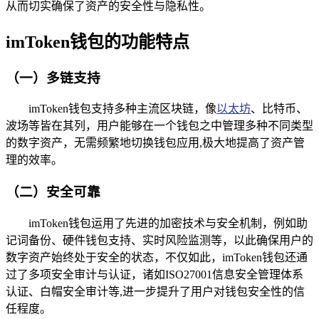
从而切实确保了资产的安全性与隐私性。
imToken钱包的功能特点
（一）多链支持
imToken钱包支持多种主流区块链，像
以太坊
、比特币、
波场等皆在其列，用户能够在一个钱包之中管理多种不同类型
的数字资产，无需频繁地切换钱包应用,极大地提高了资产管
理的效率。
（二）安全可靠
imToken钱包运用了先进的加密技术与安全机制，例如助
记词备份、硬件钱包支持、实时风险监测等，以此确保用户的
数字资产始终处于安全的状态，不仅如此，imToken钱包还通
过了多项安全审计与认证，诸如ISO27001信息安全管理体系
认证、白帽安全审计等,进一步提升了用户对钱包安全性的信
任程度。