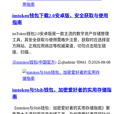
imtoken钱包下载2.0安卓版，安全获取与使用
指南
imToken钱包2.0安卓版是一款主流的数字资产存储管理
工具，其安全获取与使用需格外注意，获取时应选择官
方网站、正规应用商店等权威渠道，切勿点击陌生链
接、扫描...
imtoken钱包(中国官方)
qbadmin
841
2026-08-08
imtoken与Shib钱包，加密爱好者的实用存储指
南
《imtoken与Shib钱包：加密爱好者的实用存储指南》聚