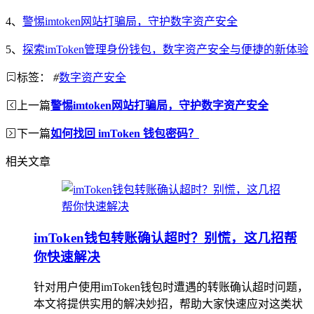
4、
警惕imtoken网站打骗局，守护数字资产安全
5、
探索imToken管理身份钱包，数字资产安全与便捷的新体验
标签：
#
数字资产安全
上一篇
警惕imtoken网站打骗局，守护数字资产安全
下一篇
如何找回 imToken 钱包密码？
相关文章
imToken钱包转账确认超时？别慌，这几招帮
你快速解决
针对用户使用imToken钱包时遭遇的转账确认超时问题，
本文将提供实用的解决妙招，帮助大家快速应对这类状