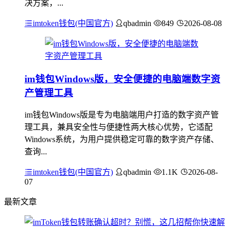
决方案，...
imtoken钱包(中国官方)
qbadmin
849
2026-08-08
im钱包Windows版，安全便捷的电脑端数字资
产管理工具
im钱包Windows版是专为电脑端用户打造的数字资产管
理工具，兼具安全性与便捷性两大核心优势，它适配
Windows系统，为用户提供稳定可靠的数字资产存储、
查询...
imtoken钱包(中国官方)
qbadmin
1.1K
2026-08-
07
最新文章