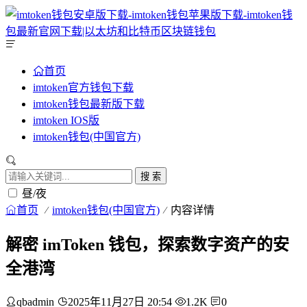
首页
imtoken官方钱包下载
imtoken钱包最新版下载
imtoken IOS版
imtoken钱包(中国官方)
搜 索
昼/夜
首页
imtoken钱包(中国官方)
内容详情
解密 imToken 钱包，探索数字资产的安
全港湾
qbadmin
2025年11月27日 20:54
1.2K
0