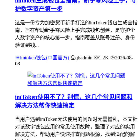
imtoken生成钱包全指南，新手零风险上手，守
护数字资产第一步
这是一份专为加密货币新手打造的imToken钱包生成全指
南，旨在帮助新手零风险上手完成钱包创建，是守护个
人数字资产的核心第一步，指南覆盖从账号注册、身份
验证到钱...
imtoken钱包(中国官方)
qbadmin
1.2K
2026-08-
08
imToken使用不了？别慌，这几个常见问题和
解决方法帮你快速搞定
当用户遇到imToken无法使用的问题时无需慌乱，本文针
对该数字钱包应用的常见使用故障，整理了对应的实用
解决方法，帮助用户快速排查问题根源，找到适配的解