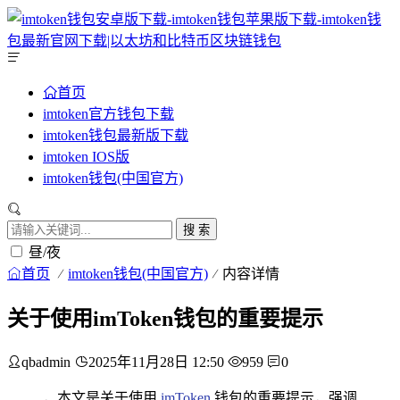
首页
imtoken官方钱包下载
imtoken钱包最新版下载
imtoken IOS版
imtoken钱包(中国官方)
搜 索
昼/夜
首页
imtoken钱包(中国官方)
内容详情
关于使用imToken钱包的重要提示
qbadmin
2025年11月28日 12:50
959
0
，本文是关于使用
imToken
钱包的重要提示，强调