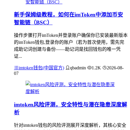
新手保姆级教程，如何在imToken中添加币安
智能链（BSC）
操作步骤打开imToken并登录账户确保你已安装最新版本
的imToken钱包,登录你的账户（若为首次使用，需先完
成助记词创建与备份——助记词是找回钱包的唯一凭
证...
imtoken钱包(中国官方)
qbadmin
1.2K
2026-08-
07
imtoken风险评测，安全特性与潜在隐患深度解
析
针对imtoken钱包的风险评测展开深度解析，其核心安全