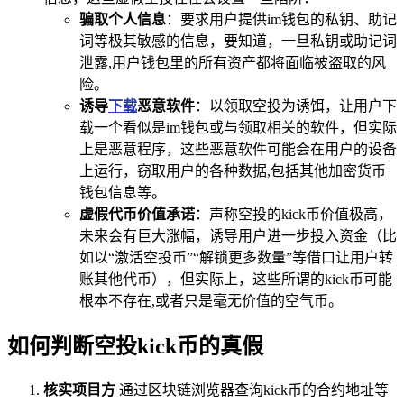
骗取个人信息
：要求用户提供im钱包的私钥、助记
词等极其敏感的信息，要知道，一旦私钥或助记词
泄露,用户钱包里的所有资产都将面临被盗取的风
险。
诱导
下载
恶意软件
：以领取空投为诱饵，让用户下
载一个看似是im钱包或与领取相关的软件，但实际
上是恶意程序，这些恶意软件可能会在用户的设备
上运行，窃取用户的各种数据,包括其他加密货币
钱包信息等。
虚假代币价值承诺
：声称空投的kick币价值极高，
未来会有巨大涨幅，诱导用户进一步投入资金（比
如以“激活空投币”“解锁更多数量”等借口让用户转
账其他代币），但实际上，这些所谓的kick币可能
根本不存在,或者只是毫无价值的空气币。
如何判断空投kick币的真假
核实项目方
通过区块链浏览器查询kick币的合约地址等