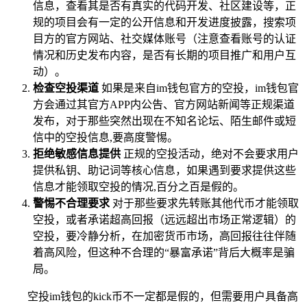
信息，查看其是否有真实的代码开发、社区建设等，正
规的项目会有一定的公开信息和开发进度披露，搜索项
目方的官方网站、社交媒体账号（注意查看账号的认证
情况和历史发布内容，是否有长期的项目推广和用户互
动）。
检查空投渠道
如果是来自im钱包官方的空投，im钱包官
方会通过其官方APP内公告、官方网站新闻等正规渠道
发布，对于那些突然出现在不知名论坛、陌生邮件或短
信中的空投信息,要高度警惕。
拒绝敏感信息提供
正规的空投活动，绝对不会要求用户
提供私钥、助记词等核心信息，如果遇到要求提供这些
信息才能领取空投的情况,百分之百是假的。
警惕不合理要求
对于那些要求先转账其他代币才能领取
空投，或者承诺超高回报（远远超出市场正常逻辑）的
空投，要冷静分析，在加密货币市场，高回报往往伴随
着高风险，但这种不合理的“暴富承诺”背后大概率是骗
局。
空投im钱包的kick币不一定都是假的，但需要用户具备高