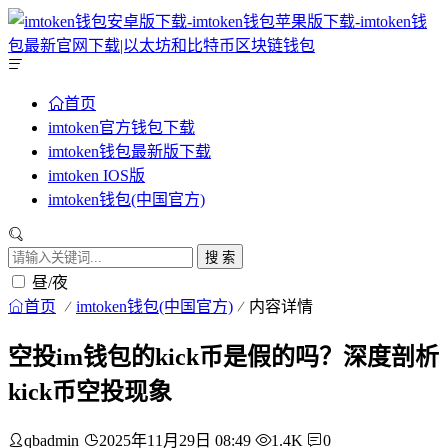
首页
imtoken官方钱包下载
imtoken钱包最新版下载
imtoken IOS版
imtoken钱包(中国官方)
搜 索
昼/夜
首页
imtoken钱包(中国官方)
内容详情
空投im钱包的kick币是假的吗？深度剖析
kick币空投现象
qbadmin
2025年11月29日 08:49
1.4K
0