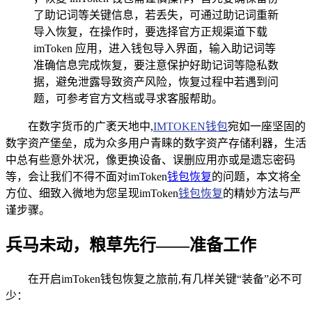
了助记词等关键信息，若丢失，可通过助记词重新
导入恢复，在操作时，要选择官方正规渠道下载
imToken 应用，进入钱包导入界面，输入助记词等
准确信息完成恢复，要注意保护好助记词等隐私数
据，避免泄露导致资产风险，恢复过程中若遇到问
题，可参考官方文档或寻求客服帮助。
在数字货币的广袤天地中,
IMTOKEN钱包
宛如一座坚固的
数字资产堡垒，成为众多用户青睐的数字资产存储利器，生活
中总有些意外状况，像更换设备、误删应用亦或是遗忘密码
等，会让我们不得不面对imToken
钱包恢复
的问题，本文将全
方位、细致入微地为您呈现imToken
钱包恢复
的精妙方法与严
谨步骤。
兵马未动，粮草先行——准备工作
在开启imToken钱包恢复之旅前,有几样关键“装备”必不可
少：