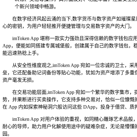
个新兴领域中畅游。
在数字经济风起云涌的当下,数字货币与数字资产如璀璨
心的密钥，为用户轻轻推开便捷管理与交易数字资产的大门。
imToken App 堪称一款实力强劲且深得信赖的数字
App，便能如同搭建专属城堡般，创建属于自己的数字钱包
能迅速熟稔上手。
从安全性维度观之,imToken App 宛如一位忠诚
垒，它还配备助记词备份等贴心功能，犹如为资产增添了多重
资产毫发无损。
在交易功能层面,imToken App 宛如一个繁华的数
势，并果断进行买卖操作，它支持多种交易对，恰似一位慷慨的店主
在 App 内如探索神秘洞穴般访问这些 DApp，投身于借贷
imToken App 对用户体验的重视，如同精心雕琢艺
耐心的导师，助力用户化解使用途中的疑难杂症，无论是懵懂的新
园。