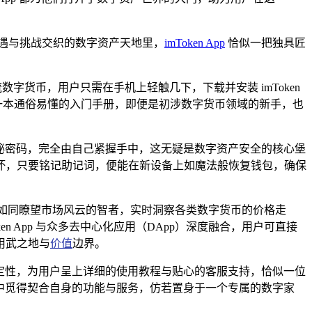
遇与挑战交织的数字资产天地里，
imToken App
恰似一把独具匠
数字货币，用户只需在手机上轻触几下，下载并安装 imToken
一本通俗易懂的入门手册，即便是初涉数字货币领域的新手，也
的神秘密码，完全由自己紧握手中，这无疑是数字资产安全的核心堡
坏，只要铭记助记词，便能在新设备上如魔法般恢复钱包，确保
市场，如同瞭望市场风云的智者，实时洞察各类数字货币的价格走
 App 与众多去中心化应用（DApp）深度融合，用户可直接
的用武之地与
价值
边界。
能与稳定性，为用户呈上详细的使用教程与贴心的客服支持，恰似一位
p 中觅得契合自身的功能与服务，仿若置身于一个专属的数字家