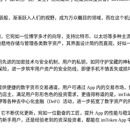
星辰般，渐渐跃入人们的视野，成为万众瞩目的领域，而在这个机
钱包应用，它宛如一位博学多才的向导，支持比特币、以太坊等多种主流
，稳稳地存储与管理各类数字资产，其界面设计简约而直观，好似
的卫士，采用先进的加密技术与安全机制，用户的私钥，如同守护宝藏
保险，进一步筑牢用户资产的安全防线，即便手机不慎丢失或损
字集市，提供便捷的数字货币交易通道，用户可通过 App 内的交易
，满足用户形形色色的投资需求，更值得称道的是，imToken
、质押等各种去中心化金融（DeFi）活动，进一步拓宽了数字资产
术品般，它不断优化更新，宛如一位勤奋的工匠，提升 App 的性
手用户，还是经验老到的资深投资者，都能在 imToken Ap