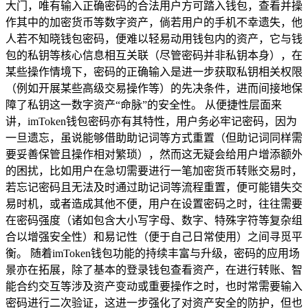
大门，唯有输入正确密码的合法用户方可踏入钱包，查看并操
作其中的加密货币等数字资产，倘若用户的手机不幸遗失，他
人若不知晓钱包密码，便难以轻易动用钱包内的资产，它与钱
包的私钥等核心信息相互关联（尽管密码并非私钥本身），在
某些操作情境下，密码的正确输入是进一步获取私钥相关权限
（例如开展某些高级交易操作等）的先决条件，进而间接地保
障了私钥这一数字资产“命脉”的安全性。 从便捷性层面来
讲，imToken钱包密码亦有其特性，用户务必牢记密码，因为
一旦遗忘，虽说能够借助助记词等方式重置（但助记词同样需
要妥善保管且操作相对繁琐），然而这无疑会给用户增添额外
的困扰，比如用户在急切需要进行一笔加密货币转账交易时，
若忘记密码且无法及时通过助记词等流程重置，便可能错失交
易时机，或者造成其他不便，用户在设置密码之时，往往需要
在密码强度（诸如包含大小写字母、数字、特殊字符等复杂组
合以增强安全性）和易记性（便于自己日常使用）之间寻觅平
衡。 随着imToken钱包功能的持续丰富与升级，密码的应用场
景亦在拓展，除了基本的登录钱包查看资产，在进行转账、智
能合约交互等涉及资产变动或重要操作之时，也时常需要输入
密码进行二次验证，这进一步强化了对资产安全的防护，但也