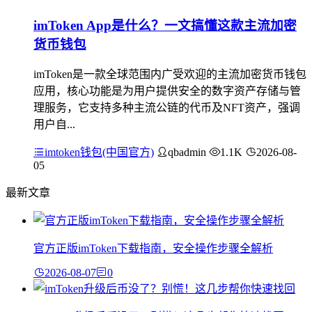
imToken App是什么？一文搞懂这款主流加密
货币钱包
imToken是一款全球范围内广受欢迎的主流加密货币钱包
应用，核心功能是为用户提供安全的数字资产存储与管
理服务，它支持多种主流公链的代币及NFT资产，强调
用户自...
imtoken钱包(中国官方)
qbadmin
1.1K
2026-08-
05
最新文章
官方正版imToken下载指南，安全操作步骤全解析
2026-08-07
0