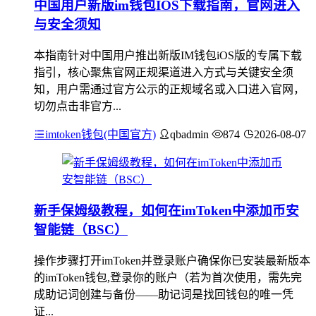
中国用户新版im钱包IOS下载指南，官网进入
与安全须知
本指南针对中国用户推出新版IM钱包iOS版的专属下载
指引，核心聚焦官网正规渠道进入方式与关键安全须
知，用户需通过官方公示的正规域名或入口进入官网，
切勿点击非官方...
imtoken钱包(中国官方)
qbadmin
874
2026-08-07
新手保姆级教程，如何在imToken中添加币安
智能链（BSC）
操作步骤打开imToken并登录账户确保你已安装最新版本
的imToken钱包,登录你的账户（若为首次使用，需先完
成助记词创建与备份——助记词是找回钱包的唯一凭
证...