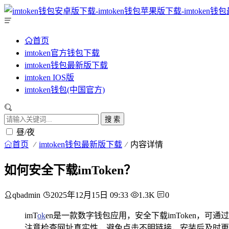
首页
imtoken官方钱包下载
imtoken钱包最新版下载
imtoken IOS版
imtoken钱包(中国官方)
搜 索
昼/夜
首页
imtoken钱包最新版下载
内容详情
如何安全下载imToken？
qbadmin
2025年12月15日 09:33
1.3K
0
imT
ok
en是一款数字钱包应用，安全下载imToken，可通过
注意检查网址真实性，避免点击不明链接，安装后及时更