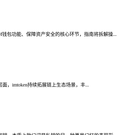
M钱包功能、保障资产安全的核心环节，指南将拆解操...
imtoken持续拓展链上生态场景，丰...