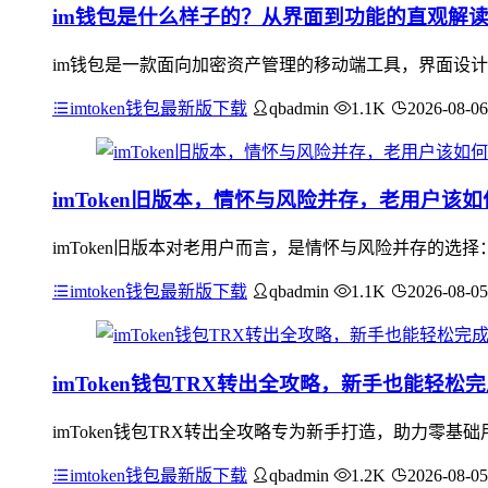
im钱包是什么样子的？从界面到功能的直观解
im钱包是一款面向加密资产管理的移动端工具，界面设计
imtoken钱包最新版下载
qbadmin
1.1K
2026-08-06
imToken旧版本，情怀与风险并存，老用户该
imToken旧版本对老用户而言，是情怀与风险并存的
imtoken钱包最新版下载
qbadmin
1.1K
2026-08-05
imToken钱包TRX转出全攻略，新手也能轻松
imToken钱包TRX转出全攻略专为新手打造，助力零
imtoken钱包最新版下载
qbadmin
1.2K
2026-08-05