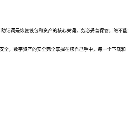
等，助记词是恢复钱包和资产的核心关键，务必妥善保管，绝不能
产的安全，数字资产的安全完全掌握在您自己手中，每一个下载和