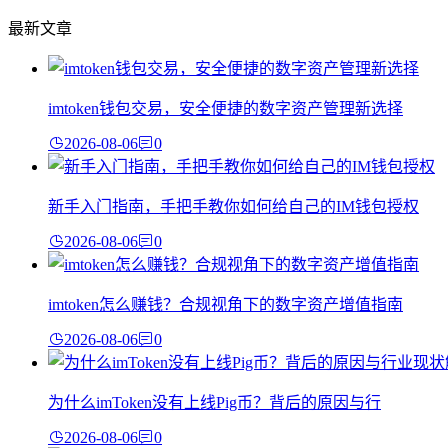
最新文章
imtoken钱包交易，安全便捷的数字资产管理新选择
2026-08-06
0
新手入门指南，手把手教你如何给自己的IM钱包授权
2026-08-06
0
imtoken怎么赚钱？合规视角下的数字资产增值指南
2026-08-06
0
为什么imToken没有上线Pig币？背后的原因与行
2026-08-06
0