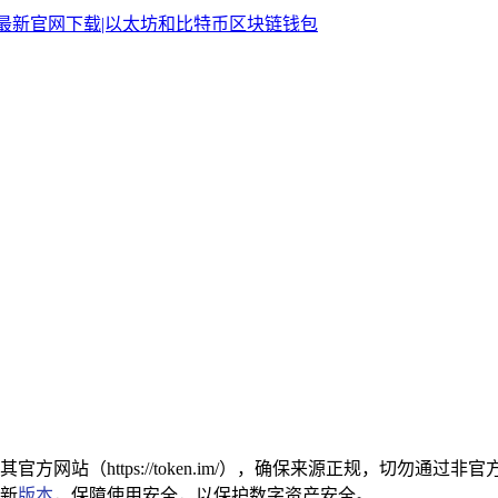
其官方网站（https://token.im/），确保来源正规，切
新
版本
，保障使用安全，以保护数字资产安全。