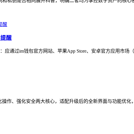
助记词和私钥是否相同展开科普，明确二者均为掌控数字资产的核心
全提醒
通过im钱包官方网站、苹果App Store、安卓官方应用市场
焦简化操作、强化安全两大核心，适配升级后的全新界面与功能优化