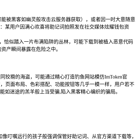
可能被黑客如幽灵般攻击云服务器获取），或者因一时大意随意
：某用户因满心欢喜将助记词拍照发在社交媒体炫耀钱包资
钱包，恰似踏入一片布满陷阱的丛林，可能下载到被植入恶意代码
的资产瞬间暴露在危险之中。
狡猾的海盗，可能通过精心打造钓鱼网站模仿ImToken官
网站，页面布局、色彩搭配、功能按钮等几乎一模一样，用户若不
堑），就可能如迷途的羔羊般上当受骗,陷入黑客精心编织的骗局。
如像叮嘱远行的孩子般强调保管好助记词、从官方渠道下载等，