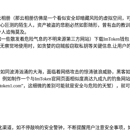
云相册（那云相册仿佛是一个看似安全却暗藏风险的虚拟空间，
心叵测的陌生人，资产被盗的悲剧必然如影随形，曾有血的教训
令人追悔莫及。
一些散发着危险气息的不明来源第三方网站）下载ImToken
无察觉地使用时，如贪婪的窃贼般窃取私钥等关键信息,让用户
整体如同波涛汹涌的大海，面临着网络攻击的惊涛骇浪威胁，黑客如同
例如制作一个与ImToken官网页面相似度高达九成九的钓鱼
误看成“imtoken1.com”，这细微的差别可能就是安全与危险的天
化渠道，如不停敲响的安全警钟，不断提醒用户注意安全事项，