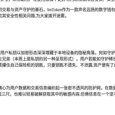
交易与资产守护的基石，ImToken作为一款声名远扬的数字钱包，
究其安全性相关问题,为大家拨开迷雾。
技术将用户私钥以加密形态深深埋藏于本地设备的隐秘角落，宛如守
生兄弟（本质上是私钥的另一种呈现形式），用户若能如守护稀
紧攥住自己保险柜的钥匙，只要钥匙不遗失、不泄露,资产便有了
心为用户数据和交易信息编织起一张密不透风的防护网，在数据传
涎三尺，也难以轻易破解获取其中的敏感内容,仿佛信息在一个坚