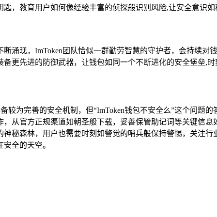
钥匙，教育用户如何像经验丰富的侦探般识别风险,让安全意识如
断涌现，ImToken团队恰似一群勤劳智慧的守护者，会持续
装备更先进的防御武器，让钱包如同一个不断进化的安全堡垒,时
具备较为完善的安全机制，但“ImToken钱包不安全么”这个
，从官方正规渠道如朝圣般下载，妥善保管助记词等关键信息如守
的神秘森林，用户也需要时刻如警觉的哨兵般保持警惕，关注行
在安全的天空。