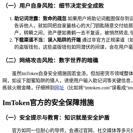
（一）用户自身风险：细节决定安全成败
助记词泄露：致命的疏忽
如果用户将助记词截图保存到
告诉他人，就如同把自家最核心的大门钥匙随意交付给居
产，转瞬之间，资产便如黄鹤一去不复返，被悄然转走,
下载渠道不当：误入陷阱的开端
通过非官方正规渠道（如
的盗版钱包，这些盗版钱包如同潜伏的间谍，会在用户毫
（二）网络攻击风险：数字世界的暗礁
虽然ImToken自身安全措施固若金汤，但加密货币领域
网，如设下甜蜜陷阱的猎人，诱使用户输入助记词等关键信息，
练就火眼金睛，仔细辨别
网址
（比如将“imtoken.com”
ImToken官方的安全保障措施
（一）安全提示与教育：知识就是安全护盾
官方如同一位耐心的导师，会通过官网、社交媒体等多元