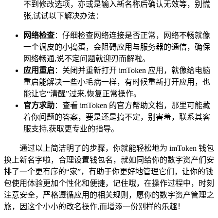
不到修改选项，亦或是输入新名称后确认无效等，别慌
张,试试以下解决办法：
网络检查
：仔细检查网络连接是否正常，网络不畅就像
一个调皮的小捣蛋，会阻碍应用与服务器的通信，确保
网络畅通,说不定问题就迎刃而解啦。
应用重启
：关闭并重新打开 imToken 应用，就像给电脑
重启能解决一些小毛病一样，有时候重新打开应用，也
能让它“清醒”过来,恢复正常操作。
官方求助
：查看 imToken 的官方帮助文档，那里可能藏
着你问题的答案，要是还是搞不定，别害羞，联系其客
服支持,获取更专业的指导。
通过以上简洁明了的步骤，你就能轻松地为 imToken 钱包
换上新名字啦，合理设置钱包名，就如同给你的数字资产们安
排了一个更有序的“家”，有助于你更好地管理它们，让你的钱
包使用体验更加个性化和便捷，记住哦，在操作过程中，时刻
注意安全，严格遵循应用的相关规则，愿你的数字资产管理之
旅，因这个小小的改名操作,而增添一份别样的乐趣！