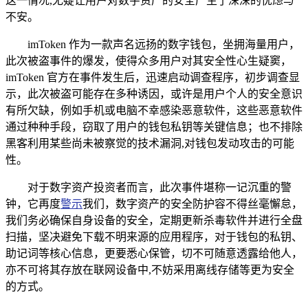
这一情况,无疑让用户对数字资产的安全产生了深深的忧虑与
不安。
imToken 作为一款声名远扬的数字钱包，坐拥海量用户，
此次被盗事件的爆发，使得众多用户对其安全性心生疑窦，
imToken 官方在事件发生后，迅速启动调查程序，初步调查显
示，此次被盗可能存在多种诱因，或许是用户个人的安全意识
有所欠缺，例如手机或电脑不幸感染恶意软件，这些恶意软件
通过种种手段，窃取了用户的钱包私钥等关键信息；也不排除
黑客利用某些尚未被察觉的技术漏洞,对钱包发动攻击的可能
性。
对于数字资产投资者而言，此次事件堪称一记沉重的警
钟，它再度
警示
我们，数字资产的安全防护容不得丝毫懈怠，
我们务必确保自身设备的安全，定期更新杀毒软件并进行全盘
扫描，坚决避免下载不明来源的应用程序，对于钱包的私钥、
助记词等核心信息，更要悉心保管，切不可随意透露给他人，
亦不可将其存放在联网设备中,不妨采用离线存储等更为安全
的方式。