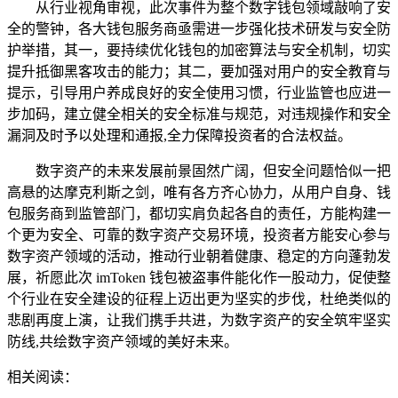
从行业视角审视，此次事件为整个数字钱包领域敲响了安
全的警钟，各大钱包服务商亟需进一步强化技术研发与安全防
护举措，其一，要持续优化钱包的加密算法与安全机制，切实
提升抵御黑客攻击的能力；其二，要加强对用户的安全教育与
提示，引导用户养成良好的安全使用习惯，行业监管也应进一
步加码，建立健全相关的安全标准与规范，对违规操作和安全
漏洞及时予以处理和通报,全力保障投资者的合法权益。
数字资产的未来发展前景固然广阔，但安全问题恰似一把
高悬的达摩克利斯之剑，唯有各方齐心协力，从用户自身、钱
包服务商到监管部门，都切实肩负起各自的责任，方能构建一
个更为安全、可靠的数字资产交易环境，投资者方能安心参与
数字资产领域的活动，推动行业朝着健康、稳定的方向蓬勃发
展，祈愿此次 imToken 钱包被盗事件能化作一股动力，促使整
个行业在安全建设的征程上迈出更为坚实的步伐，杜绝类似的
悲剧再度上演，让我们携手共进，为数字资产的安全筑牢坚实
防线,共绘数字资产领域的美好未来。
相关阅读：