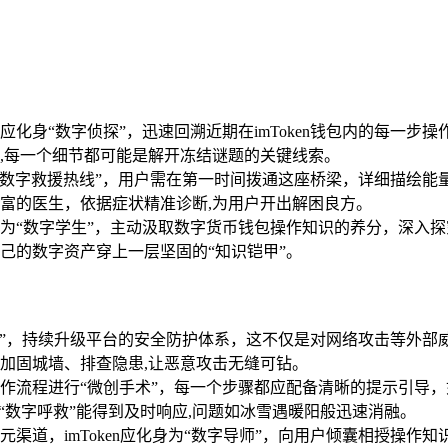
化身“数字侦探”，迅速回溯近期在imToken钱包内的每一步
,每一个细节都可能是解开冻结谜题的关键线索。
户的“数字救援热线”，用户需在第一时间拨通这座桥梁，详细描绘
富的医生，依据症状精准诊断,为用户开出解困良方。
为“数字学生”，主动汲取数字货币钱包操作知识的养分，深入探
己的数字资产穿上一层坚固的“知识铠甲”。
数字卫士”，持续升级平台的安全防护体系，这不仅是对网络攻击等
加固城墙、排查隐患,让恶意攻击无缝可钻。
作流程进行“微创手术”，每一个步骤都应配备清晰的提示引导
“数字呼救”能得到及时响应,问题如冰雪遇暖阳般迅速消融。
元渠道，imToken应化身为“数字导师”，向用户倾囊相授操