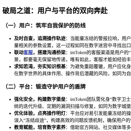
破局之道：用户与平台的双向奔赴
（一）用户：筑牢自我保护的防线
及时自查，追溯操作轨迹
：当能量冻结的警报拉响，用户应
量相关的参数设置，这一过程如同在数字迷宫中寻找出口
联动
客服
，搭建沟通桥梁
：imToken的客服渠道是用
景，都要毫无保留地传递，唯有如此，客服才能如经验丰
求知若渴，夯实知识根基
：为避免重蹈覆辙，用户应化身
在数字世界的具体作用、操作背后潜藏的风险，如同为自
（二）平台：锻造守护用户的盾牌
强化安全，构建数字堡垒
：imToken团队需化身“
统的迭代升级、定期的漏洞扫描与修复，如同为数字城堡
优化体验，点亮操作明灯
：平台应对易引发能量冻结的操
误入“冻结歧途”，构建高效的问题反馈机制，确保用户的
教育赋能，培育数字素养
：借助官方网站、社交媒体等多