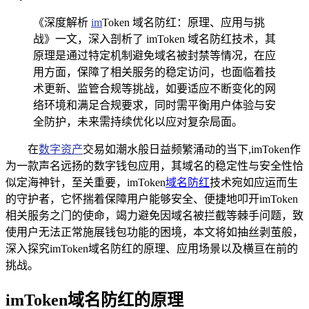
《深度解析
im
Token 域名防红：原理、应用与挑
战》一文，深入剖析了 imToken 域名防红技术，其
原理是通过特定机制避免域名被封禁等情况，在应
用方面，保障了相关服务的稳定访问，也面临着技
术更新、监管合规等挑战，如要适应不断变化的网
络环境和满足合规要求，同时需平衡用户体验与安
全防护，未来需持续优化以应对复杂局面。
在
数字资产
交易如潮水般日益频繁涌动的当下,imToken作
为一款声名远扬的数字钱包应用，其域名的稳定性与安全性恰
似定海神针，至关重要，imToken
域名防红
技术宛如应运而生
的守护者，它怀揣着保障用户能够安全、便捷地叩开imToken
相关服务之门的使命，竭力避免因域名被拦截等棘手问题，致
使用户无法正常施展钱包功能的困境，本文将如抽丝剥茧般，
深入探究imToken域名防红的原理、应用场景以及横亘在前的
挑战。
imToken域名防红的原理