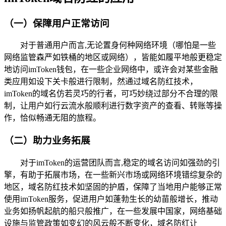
（一）保障用户正常访问
对于普通用户而言,无论置身何种网络环境（哪怕是一些
网络监管森严如铁桶的地区或网络），皆能如履平地般更稳定
地访问imToken钱包，在一些企业网络中，或许会对某些金融
类应用如设下关卡般进行限制，然通过域名防红技术，
imToken的域名仿若灵巧的行者，可巧妙绕过部分不合理的限
制，让用户如行云流水般顺利进行数字资产的查看、转账等操
作，恰似畅通无阻的旅程。
（二）助力业务拓展
对于imToken的运营团队而言,稳定的域名访问如强劲的引
擎，有助于拓展市场，在一些新兴市场或网络环境错综复杂的
地区，域名防红技术如坚固的护盾，保障了当地用户能够正常
使用imToken服务，促进用户如蓬勃生长的幼苗般增长，推动
业务如扬帆起航的船只般推广，在一些发展中国家，网络基础
设施与监管政策如变幻的风云般不断变化，域名防红让