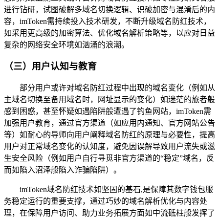
进行钻研，试图破解多域名切换逻辑、识破加密与混淆后的内
容，imToken需持续投入技术研发，不断升级域名防红技术，
如采用更高级的加密算法、优化域名解析策略等，以应对日益
复杂的网络安全环境如汹涌的浪潮。
（三）用户认知与教育
部分用户或许对域名防红过程中出现的域名变化（例如从
主域名切换至备用域名时，网址显示的变化）如迷茫的旅者般
感到困惑，甚至怀疑如遇陷阱般遭遇了钓鱼网站，imToken需
加强用户教育，通过官方渠道（如应用内通知、官方网站公告
等）如耐心的导师向用户阐释域名防红的原理与必要性，提高
用户对正常域名变化的认知度，避免因误解导致用户流失或滋
生安全风险（例如用户自行寻觅非官方渠道的“稳定”域名，反
而如陷入沼泽般陷入诈骗陷阱）。
imToken域名防红技术如坚固的基石,是保障其数字钱包服
务稳定运行的重要支撑，通过巧妙的域名解析优化与内容处
理，在保障用户访问、助力业务拓展方面如中流砥柱般发挥了