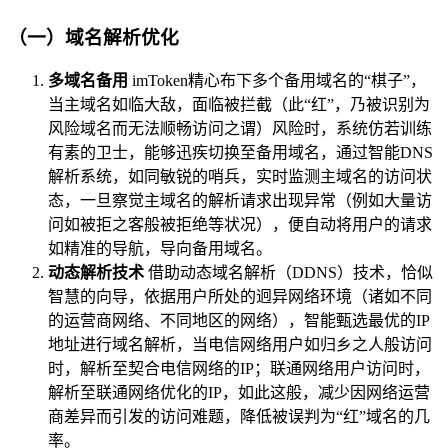
（一）域名解析优化
多域名备用
imToken精心布下多个备用域名的“棋子”，
当主域名如临大敌，面临被拦截（此“红”，乃被识别为
风险域名而无法顺畅访问之谓）风险时，系统仿若训练
有素的卫士，能够迅疾切换至备用域名，通过智能DNS
解析系统，如同敏锐的哨兵，实时监测主域名的访问状
态，一旦察觉主域名的解析请求出现异常（例如大量访
问如被拒之客般被拒绝等状况），便自动将用户的请求
如精准的导航，导向备用域名。
动态解析技术
借助动态域名解析（DDNS）技术，恰似
智慧的向导，依据用户所处的迥异网络环境（诸如不同
的运营商网络、不同地区的网络），智能甄选最优的IP
地址进行域名解析，当电信网络用户如归乡之人般访问
时，解析至契合电信网络的IP；联通网络用户访问时，
解析至联通网络优化的IP，如此这般，减少因网络运营
商差异而引发的访问难题，降低被误判为“红”域名的几
率。