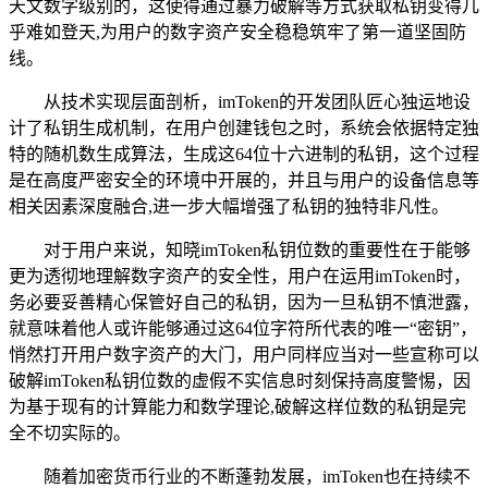
天文数字级别的，这使得通过暴力破解等方式获取私钥变得几
乎难如登天,为用户的数字资产安全稳稳筑牢了第一道坚固防
线。
从技术实现层面剖析，imToken的开发团队匠心独运地设
计了私钥生成机制，在用户创建钱包之时，系统会依据特定独
特的随机数生成算法，生成这64位十六进制的私钥，这个过程
是在高度严密安全的环境中开展的，并且与用户的设备信息等
相关因素深度融合,进一步大幅增强了私钥的独特非凡性。
对于用户来说，知晓imToken私钥位数的重要性在于能够
更为透彻地理解数字资产的安全性，用户在运用imToken时，
务必要妥善精心保管好自己的私钥，因为一旦私钥不慎泄露，
就意味着他人或许能够通过这64位字符所代表的唯一“密钥”，
悄然打开用户数字资产的大门，用户同样应当对一些宣称可以
破解imToken私钥位数的虚假不实信息时刻保持高度警惕，因
为基于现有的计算能力和数学理论,破解这样位数的私钥是完
全不切实际的。
随着加密货币行业的不断蓬勃发展，imToken也在持续不