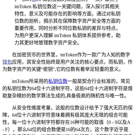
imToken 私钥位数这一关键问题，深入探讨其相关
特性、意义及可能存在的影响等方面，通过对私钥
位数的剖析，揭示其在保障数字资产安全等方面的
重要作用，同时分析不同位数私钥的差异与特点，
为用户更深入理解 imToken 私钥体系提供参考，助
力其更好地管理数字资产安全。
在加密货币的世界里，imToken作为一款广为人知的数字
钱包
应用，其安全性始终是用户关注的核心要点，而私钥，作
为数字资产的关键“密钥”,它的位数有着举足轻重的意义。
imToken所采用的
私钥位数
一般是契合行业标准的，常见
的私钥位数为64位十六进制字符，这些64位十六进制字符是借
助复杂精妙的数学算法生成的,具备极高的随机性与唯一性。
从安全性维度考量，这般的位数设计给予了强大无匹的保
障，64位十六进制字符意味着拥有极其庞大无垠的组合可能
性，每一位十六进制字符都存在16种可能的取值（0 - 9以及A
- F），那么64位的组合数便是16的64次方，这个数字近乎是