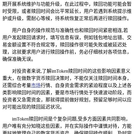
期开展系统维护与功能升级，在此过程中，赎回功能可能会暂
时受限，或者赎回时间会比平常延长，用户若遇到系统提示维
护或升级，需耐心等候，待系统恢复正常后再进行赎回操作。
用户自身的操作规范与准确性也和赎回时间紧密相连,若
用户发起赎回请求时，填写信息有误，例如钱包地址出错、交
易金额设置不符合规定等，赎回操作很可能失败或被延迟处
理，这就要求用户进行赎回操作前，务必仔细核对各项信息，
确保准确无误。
对投资者来说,了解imToken赎回时间的这些影响因素意义
重大，在做数字货币赎回决策时，不能仅关注赎回时间本身，
还需综合考量
市场
行情、自身资金需求的紧迫程度以及上述各
类影响赎回时间的因素，要是市场行情处于快速波动阶段，而
投资者又急需资金，那就得提前做好规划，预留足够时间以应
对可能出现的赎回延迟状况。
imToken赎回时间是个复杂问题,受多方面因素共同影响，
用户唯有充分知晓这些因素，并在实际操作中谨慎对待，方能
更好地管理自己的数字货币资产，确保赎回操作顺利、及时完