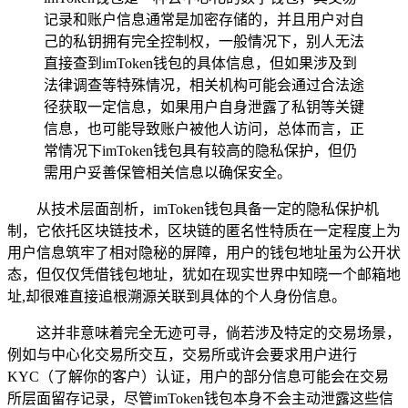
记录和账户信息通常是加密存储的，并且用户对自
己的私钥拥有完全控制权，一般情况下，别人无法
直接查到imToken钱包的具体信息，但如果涉及到
法律调查等特殊情况，相关机构可能会通过合法途
径获取一定信息，如果用户自身泄露了私钥等关键
信息，也可能导致账户被他人访问，总体而言，正
常情况下imToken钱包具有较高的隐私保护，但仍
需用户妥善保管相关信息以确保安全。
从技术层面剖析，imToken钱包具备一定的隐私保护机
制，它依托区块链技术，区块链的匿名性特质在一定程度上为
用户信息筑牢了相对隐秘的屏障，用户的钱包地址虽为公开状
态，但仅仅凭借钱包地址，犹如在现实世界中知晓一个邮箱地
址,却很难直接追根溯源关联到具体的个人身份信息。
这并非意味着完全无迹可寻，倘若涉及特定的交易场景，
例如与中心化交易所交互，交易所或许会要求用户进行
KYC（了解你的客户）认证，用户的部分信息可能会在交易
所层面留存记录，尽管imToken钱包本身不会主动泄露这些信