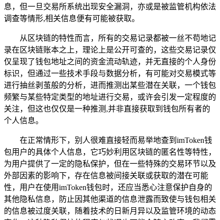
息，但一旦交易所系统出现安全漏洞，亦或是被监管机构依法
调查等情形,相关信息便有可能被获取。
从区块链的特性而言，所有的交易记录都被一丝不苟地记
录在区块链账本之上，理论上是公开可查的，这些交易记录仅
仅呈现了钱包地址之间的资金流动轨迹，并无直接的个人身份
标识，但通过一些技术手段与数据分析，有可能对交易模式等
进行抽丝剥茧般的分析，进而推测出某些潜在关联，一个钱包
频繁与某些特定类型的地址进行交易，或许会引发一定程度的
关注，但这也仅仅是一种推测,并非直接获取到钱包所有者的
个人信息。
在正常情形下，别人很难直接轻而易举地查到imToken钱
包用户的具体个人信息，它巧妙利用区块链的匿名性等特性，
为用户提供了一定的隐私保护，但在一些特殊的交易环节以及
外部因素的影响下，存在信息被间接关联或获取的潜在可能
性，用户在使用imToken钱包时，还应当悉心注意保护自身的
其他隐私信息，防止因其他渠道的信息泄露而致使与钱包相关
的信息被过度关联，随着技术的日新月异以及监管环境的动态