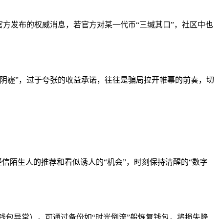
官方发布的权威消息，若官方对某一代币“三缄其口”，社区中也
“阴霾”，过于夸张的收益承诺，往往是骗局拉开帷幕的前奏，切
信陌生人的推荐和看似诱人的“机会”，时刻保持清醒的“数字
致钱包异常），可通过备份如“时光倒流”般恢复钱包，将损失降