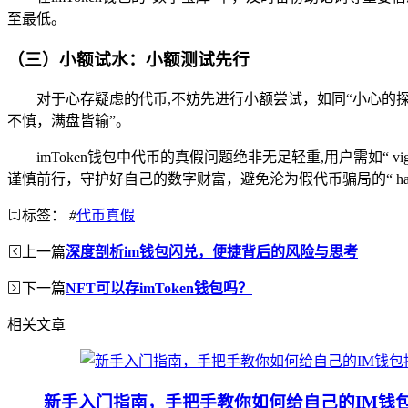
至最低。
（三）小额试水：小额测试先行
对于心存疑虑的代币,不妨先进行小额尝试，如同“小心的
不慎，满盘皆输”。
imToken钱包中代币的真假问题绝非无足轻重,用户需如“ vigi
谨慎前行，守护好自己的数字财富，避免沦为假代币骗局的“ hap
标签：
#
代币真假
上一篇
深度剖析im钱包闪兑，便捷背后的风险与思考
下一篇
NFT可以存imToken钱包吗？
相关文章
新手入门指南，手把手教你如何给自己的IM钱