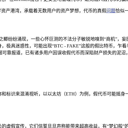
的数字资产港湾，承载着无数用户的资产梦想，代币的真假
问题
恰似
鲫纷纷涌现，一些心怀叵测的不法分子敏锐地嗅到“商机”，妄图在
极具迷惑性，可能出现“BTC - FAKE”这般的假比特币，
据可靠报道，已有诸多用户因误收假代币而深陷财产损失的泥沼
称和标识来混淆视听，以以太坊（ETH）为例，假代币可能摇身一
坠的虚假宣传，它们信誓旦旦声称能带来超高收益，有“梦幻般”