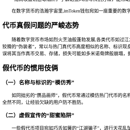
在数字货币的浩瀚宇宙里,imToken钱包宛如一座重要
代币真假问题的严峻态势
随着数字货币市场如烈火烹油般蓬勃发展,各类代币如过江之
狡猾的“伪装者”，常以与热门真代币高度相似的名称、标识现身，
误将其当作真币交易、存储，损失可能如多米诺骨牌般崩塌，
假代币的惯用伎俩
（一）名称与标识的“模仿秀”
如同拙劣的“赝品画师”，假代币常通过模仿热门代币的名
全然不同，让经验欠缺的用户防不胜防。
（二）虚假宣传的“甜蜜陷阱”
一些假代币项目宛如巧舌如簧的“江湖骗子”，进行天花乱