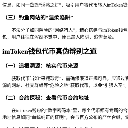
信息，如同一盏盏“诱惑之灯”，吸引用户将代币转入imTok
（三）钓鱼网站的“温柔陷阱”
不法分子如同阴险的“网络猎人”，精心搭建与imToke
包，用户往往在浑然不觉中，便已踏入陷阱，追悔莫及。
imToken钱包代币真伪辨别之道
（一）追根溯源：核实代币来源
获取代币当如“采撷珍奇”，需确保渠道正规可靠，应通过
源的网站、社交群组等“危险之地”获取代币，以免“引狼入室”
（二）合约探秘：查看代币合约地址
在imToken钱包的“数字密码本”里，每个代币都有专属
地址信息如同“血统纯正的证明”，会与官方公布的严丝合缝