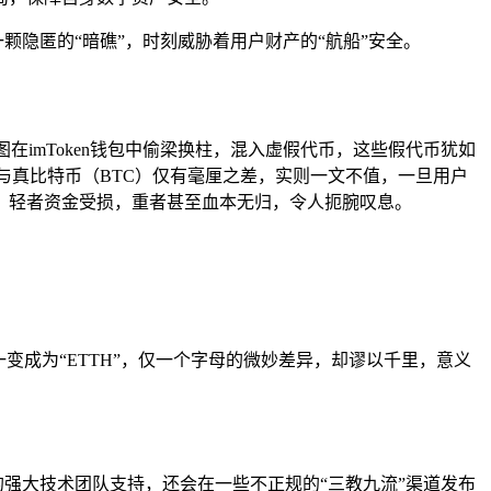
一颗隐匿的“暗礁”，时刻威胁着用户财产的“航船”安全。
imToken钱包中偷梁换柱，混入虚假代币，这些假代币犹如
乍看与真比特币（BTC）仅有毫厘之差，实则一文不值，一旦用户
，轻者资金受损，重者甚至血本无归，令人扼腕叹息。
变成为“ETTH”，仅一个字母的微妙差异，却谬以千里，意义
的强大技术团队支持，还会在一些不正规的“三教九流”渠道发布