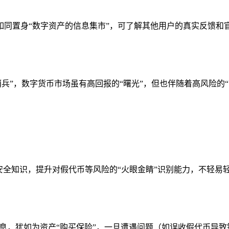
同置身“数字资产的信息集市”，可了解其他用户的真实反馈和
哨兵”，数字货币市场虽有高回报的“曙光”，但也伴随着高风险的
安全知识，提升对假代币等风险的“火眼金睛”识别能力，不轻易轻
重要信息，犹如为资产“购买保险”，一旦遭遇问题（如误收假代币导