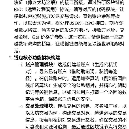
块链（像以太坊这般）的接口衔接，通过钻研区块链的
RPC（远程过程调用）协议，编写对应的代码模块，让
模拟钱包能够施展发送交易请求、查询账户余额等操
作，以以太坊为例，得处理 JSON - RPC 接口，剖析交
易数据格式，涵盖交易的发送方地址、接收方地址、交
易金额、Gas 价格等参数，这一过程，恰似搭建一座跨
越数字鸿沟的桥梁，让模拟钱包能与区块链世界顺畅对
话。
钱包核心功能模块构建
账户管理模块
：达成创建新账户（生成公私钥
对）、导入已有账户（借助助记词、私钥等途
径），在创建账户时，运用加密算法（例如椭圆曲
线加密算法）生成安全的公私钥对，并精心存储助
记词等关键信息，这如同为用户打造一个坚固的数
字保险箱，保障账户信息的安全。
交易处理模块
：模拟交易的构建、签名和广播，以
以太坊交易为例，构建交易对象，填满必要的交易
信息，接着用私钥对交易进行签名，确保交易的不
可篡改和来源可追溯，最后通过区块链节点将交易